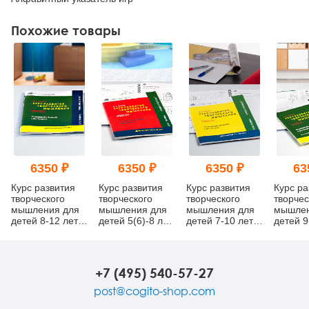
Похожие товары
6350 ₽
6350 ₽
6350 ₽
63
Курс развития
Курс развития
Курс развития
Курс ра
творческого
творческого
творческого
творчес
мышления для
мышления для
мышления для
мышлен
детей 8-12 лет
детей 5(6)-8 лет
детей 7-10 лет
детей 9
(3 Выпуск )
(1 Выпуск)
(2 Выпуск)
(4 Выпу
(методический
(методический
(методический
(метод
комплект)
комплект)
комплект)
комплек
+7 (495) 540-57-27
post@cogito-shop.com