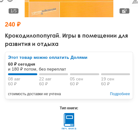
Тревожные расстройства, панические атаки
Психодрама
Психология труда и эргономика
Социальная и организационная психология
1
/
5
Сказкотерапия
Психофизиология
Учебная литература
240 ₽
Другие направления психотерапии
Социальная психология
Классический и юнгианский психоанализ
Крокодилопопугай. Игры в помещении для
развития и отдыха
Классический, эриксоновский гипноз и НЛП
Этот товар можно оплатить Долями
НЛП
60 ₽ сегодня
и 180 ₽ потом, без переплат
08 авг
22 авг
05 сен
19 сен
60 ₽
60 ₽
60 ₽
60 ₽
стоимость доставки не учтена
Подробнее
Тип книги:
печ. книга