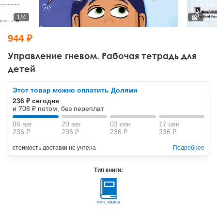
Тревожные расстройства, панические атаки
Психодрама
Психология труда и эргономика
Социальная и организационная психология
1
/
4
Сказкотерапия
Психофизиология
Учебная литература
944 ₽
Другие направления психотерапии
Социальная психология
Классический и юнгианский психоанализ
Управление гневом. Рабочая тетрадь для
детей
Классический, эриксоновский гипноз и НЛП
Этот товар можно оплатить Долями
НЛП
236 ₽ сегодня
и 708 ₽ потом, без переплат
06 авг
20 авг
03 сен
17 сен
236 ₽
236 ₽
236 ₽
236 ₽
стоимость доставки не учтена
Подробнее
Тип книги:
печ. книга