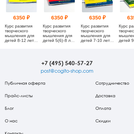
6350 ₽
6350 ₽
6350 ₽
63
Курс развития
Курс развития
Курс развития
Курс ра
творческого
творческого
творческого
творчес
мышления для
мышления для
мышления для
мышлен
детей 8-12 лет
детей 5(6)-8 лет
детей 7-10 лет
детей 9
(3 Выпуск )
(1 Выпуск)
(2 Выпуск)
(4 Выпу
(методический
(методический
(методический
(метод
комплект)
комплект)
комплект)
комплек
+7 (495) 540-57-27
post@cogito-shop.com
Публичная оферта
Сотрудничество
Прайс-листы
Доставка
Блог
Оплата
О нас
Скидки
Контакты