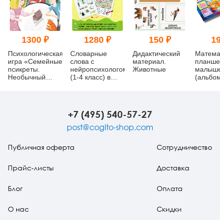
1300 ₽
1280 ₽
150 ₽
19
Психологическая
Словарные
Дидактический
Матема
игра «Семейные
слова с
материал.
планше
псикреты.
нейропсихологом
Животные
малыш
Необычный
(1-4 класс) в
(альбо
способ узнать
ребусах и
друг друга»
картинках
+7 (495) 540-57-27
post@cogito-shop.com
Публичная оферта
Сотрудничество
Прайс-листы
Доставка
Блог
Оплата
О нас
Скидки