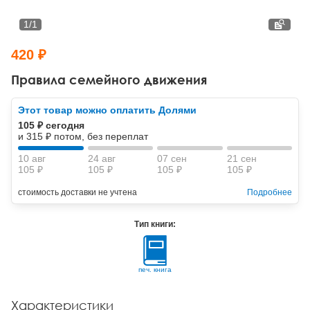
Тревожные расстройства, панические атаки
Психодрама
Психология труда и эргономика
Социальная и организационная психология
1
/
1
Сказкотерапия
Психофизиология
Учебная литература
420 ₽
Другие направления психотерапии
Социальная психология
Классический и юнгианский психоанализ
Правила семейного движения
Классический, эриксоновский гипноз и НЛП
Этот товар можно оплатить Долями
105 ₽ сегодня
НЛП
и 315 ₽ потом, без переплат
10 авг
24 авг
07 сен
21 сен
105 ₽
105 ₽
105 ₽
105 ₽
стоимость доставки не учтена
Подробнее
Тип книги:
печ. книга
Характеристики