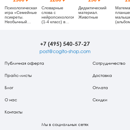
Психологическая
Словарные
Дидактический
Матема
игра «Семейные
слова с
материал.
планше
псикреты.
нейропсихологом
Животные
малыш
Необычный
(1-4 класс) в
(альбо
способ узнать
ребусах и
друг друга»
картинках
+7 (495) 540-57-27
post@cogito-shop.com
Публичная оферта
Сотрудничество
Прайс-листы
Доставка
Блог
Оплата
О нас
Скидки
Контакты
Мы в социальных сетях