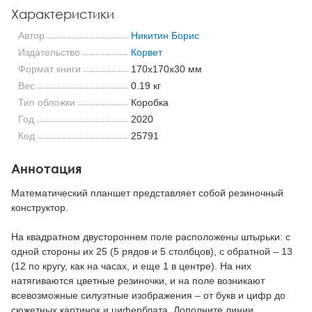
Характеристики
Автор
Никитин Борис
Издательство
Корвет
Формат книги
170x170x30 мм
Вес
0.19 кг
Тип обложки
Коробка
Год
2020
Код
25791
Аннотация
Математический планшет представляет собой резиночный
конструктор.
На квадратном двустороннем поле расположены штырьки: с
одной стороны их 25 (5 рядов и 5 столбцов), с обратной – 13
(12 по кругу, как на часах, и еще 1 в центре). На них
натягиваются цветные резиночки, и на поле возникают
всевозможные силуэтные изображения – от букв и цифр до
сюжетных картинок и циферблата. Дополните линии