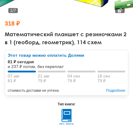
Тревожные расстройства, панические атаки
Психодрама
Психология труда и эргономика
Социальная и организационная психология
1
/
7
Сказкотерапия
Психофизиология
Учебная литература
318 ₽
Другие направления психотерапии
Социальная психология
Классический и юнгианский психоанализ
Математический планшет с резиночками 2
в 1 (геоборд, геометрик), 114 схем
Классический, эриксоновский гипноз и НЛП
Этот товар можно оплатить Долями
НЛП
81 ₽ сегодня
и 237 ₽ потом, без переплат
07 авг
21 авг
04 сен
18 сен
81 ₽
79 ₽
79 ₽
79 ₽
стоимость доставки не учтена
Подробнее
Тип книги:
печ. книга