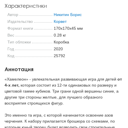
Характеристики
Автор
Никитин Борис
Издательство
Корвет
Формат книги
170x170x45 мм
Вес
0.28 кг
Тип обложки
Коробка
Год
2020
Код
25792
Аннотация
«Хамелеон» - увлекательная развивающая игра для детей
от
4-х лет,
которая состоит из 12-ти одинаковых по размеру и
цветовой гамме кубиков. Три грани одной вершины синие, а
другие три стороны желтые, для лучшего образного
восприятия строящихся фигур.
Это именно та игра, с которой начинается освоение азов
черчения. К набору прилагается брошюра со схемами, по
которым юный творец будет возводить свои строительные