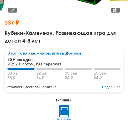
Тревожные расстройства, панические атаки
Психодрама
Психология труда и эргономика
Социальная и организационная психология
1
/
5
Сказкотерапия
Психофизиология
Учебная литература
337 ₽
Другие направления психотерапии
Социальная психология
Классический и юнгианский психоанализ
Кубики-Хамелеон. Развивающая игра для
детей 4-8 лет
Классический, эриксоновский гипноз и НЛП
Этот товар можно оплатить Долями
НЛП
85 ₽ сегодня
и 252 ₽ потом, без переплат
08 авг
22 авг
05 сен
19 сен
85 ₽
84 ₽
84 ₽
84 ₽
стоимость доставки не учтена
Подробнее
Тип книги:
печ. книга