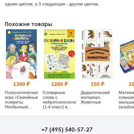
одним цветом, а 3 следующие - другим цветом.
Похожие товары
1300 ₽
1280 ₽
150 ₽
19
Психологическая
Словарные
Дидактический
Матема
игра «Семейные
слова с
материал.
планше
псикреты.
нейропсихологом
Животные
малыш
Необычный
(1-4 класс) в
(альбо
способ узнать
ребусах и
друг друга»
картинках
+7 (495) 540-57-27