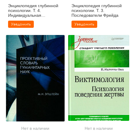
Энциклопедия глубинной
Энциклопедия глубинной
психологии. Т. 4.
психологии. Т. 3.
Индивидуальная
Последователи Фрейда
психология. Аналитическая
Уведомить
Уведомить
психология. Карл Густав
Юнг и Альфред Адлер
Нет в наличии
Нет в наличии