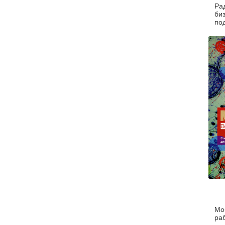
Ра
би
по
эф
ул
ко
пр
ко
Мо
ра