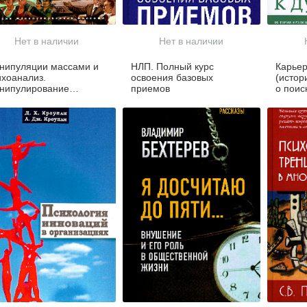
Нет в наличии
Нет в наличии
нипуляции массами и
НЛП. Полный курс
Карьер
ихоанализ.
освоения базовых
(истор
нипулирование
приемов
о поис
ссовыми психическими
и жизн
оцессами посредством
ихоаналитических
тодик