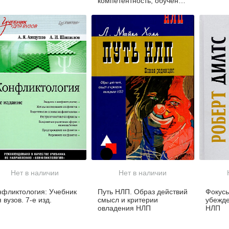
компетентность, обучение
и принятие решений
Нет в наличии
Нет в наличии
нфликтология: Учебник
Путь НЛП. Образ действий
Фокусы
 вузов. 7-е изд.
смысл и критерии
убежд
овладения НЛП
НЛП