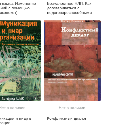
 языка. Изменение
Безжалостное НЛП. Как
ений с помощью
договариваться с
экопокет)
недоговороспособными
Нет в наличии
Нет в наличии
икация и пиар в
Конфликтный диалог
зации