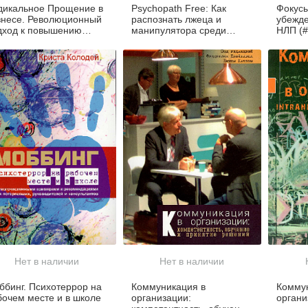
дикальное Прощение в
Psychopath Free: Как
Фокусы
знесе. Революционный
распознать лжеца и
убежд
дход к повышению
манипулятора среди
НЛП (#
фективности,
партнеров, коллег,
учшению атмосферы в
начальников, и не стать
ллективе и
жертвой обмана
едотвращению
нфликтов
Нет в наличии
Нет в наличии
ббинг. Психотеррор на
Коммуникация в
Коммун
бочем месте и в школе
организации:
органи