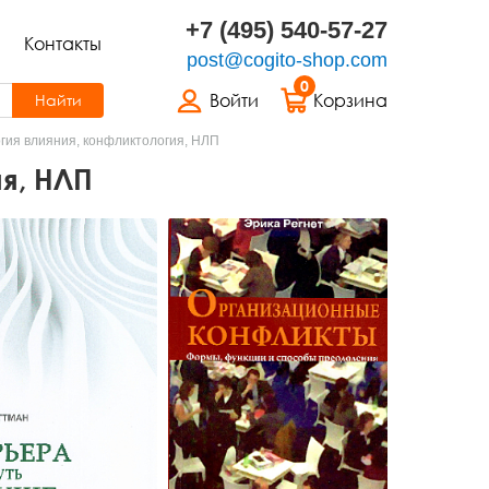
+7 (495) 540-57-27
Контакты
post@cogito-shop.com
0
Войти
Корзина
Найти
гия влияния, конфликтология, НЛП
я, НЛП