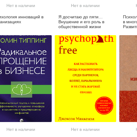
Нет в наличии
Нет в наличии
ихология инноваций в
Я досчитаю до пяти…
Психол
ганизациях
Внушение и его роль в
в мног
общественной жизни
Развит
резуль
в груп
человек
Нет в наличии
Нет в наличии