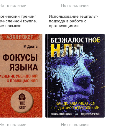
Нет в наличии
Нет в наличии
огический тренинг
Использование гештальт-
очисленной группе.
подхода в работе с
ие навыков
организациями
тативного общения
пах от 40 до 100
. 4-е изд.
Нет в наличии
Нет в наличии