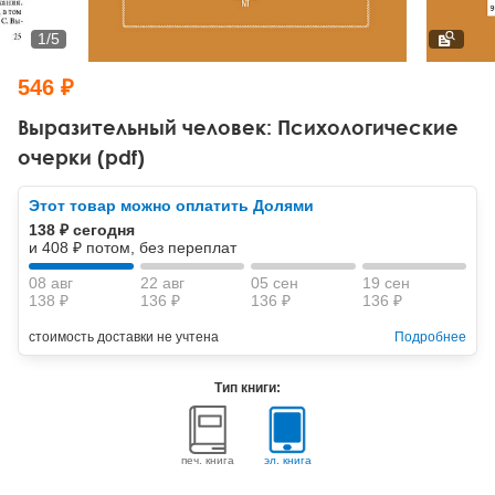
Тревожные расстройства, панические атаки
Психодрама
Психология труда и эргономика
Социальная и организационная психология
1
/
5
Сказкотерапия
Психофизиология
Учебная литература
546 ₽
Другие направления психотерапии
Социальная психология
Классический и юнгианский психоанализ
Выразительный человек: Психологические
очерки (pdf)
Классический, эриксоновский гипноз и НЛП
Этот товар можно оплатить Долями
НЛП
138 ₽ сегодня
и 408 ₽ потом, без переплат
08 авг
22 авг
05 сен
19 сен
138 ₽
136 ₽
136 ₽
136 ₽
стоимость доставки не учтена
Подробнее
Тип книги:
печ. книга
эл. книга