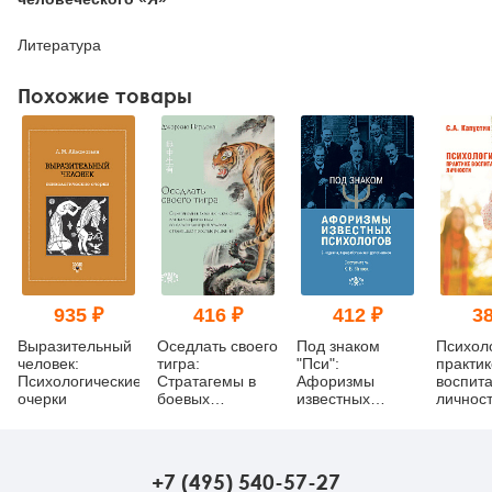
Литература
Похожие товары
935 ₽
416 ₽
412 ₽
38
Выразительный
Оседлать своего
Под знаком
Психол
человек:
тигра:
"Пси":
практик
Психологические
Cтратагемы в
Афоризмы
воспит
очерки
боевых
известных
личност
искусствах, или
психологов (2-е
как справляться
издание) (pdf)
со сложными
проблемами с
+7 (495) 540-57-27
помощью