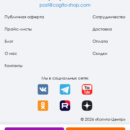
простых
post@cogito-shop.com
решений (pdf)
Публичная оферта
Сотрудничество
Прайс-листы
Доставка
Блог
Оплата
О нас
Скидки
Контакты
Мы в социальных сетях
VK
Telegram
YouTube
OK
Rutube
Dzen
© 2026 «Когито-Центр»