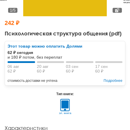
Тревожные расстройства, панические атаки
Психодрама
Психология труда и эргономика
Социальная и организационная психология
1
/
5
Сказкотерапия
Психофизиология
Учебная литература
242 ₽
Другие направления психотерапии
Социальная психология
Классический и юнгианский психоанализ
Психологическая структура общения (pdf)
Классический, эриксоновский гипноз и НЛП
Этот товар можно оплатить Долями
62 ₽ сегодня
НЛП
и 180 ₽ потом, без переплат
06 авг
20 авг
03 сен
17 сен
62 ₽
60 ₽
60 ₽
60 ₽
стоимость доставки не учтена
Подробнее
Тип книги:
эл. книга
Характеристики