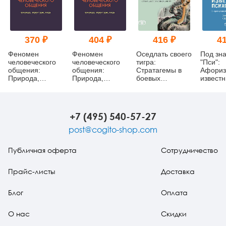
370 ₽
404 ₽
416 ₽
41
Феномен
Феномен
Оседлать своего
Под зн
человеческого
человеческого
тигра:
"Пси":
общения:
общения:
Cтратагемы в
Афори
Природа,
Природа,
боевых
извест
структура, виды
структура, виды
искусствах, или
психоло
(pdf)
как справляться
издание
со сложными
проблемами с
+7 (495) 540-57-27
помощью
простых
post@cogito-shop.com
решений (pdf)
Публичная оферта
Сотрудничество
Прайс-листы
Доставка
Блог
Оплата
О нас
Скидки