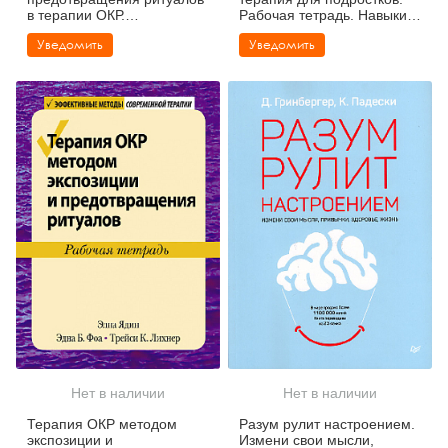
в терапии ОКР.
Рабочая тетрадь. Навыки и
Руководство терапевта
упражнения для
Уведомить
Уведомить
управления
Нет в наличии
Нет в наличии
Терапия ОКР методом
Разум рулит настроением.
экспозиции и
Измени свои мысли,