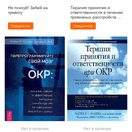
Не психуй! Забей на
Терапия принятия и
тревогу
ответственности в лечении
тревожных расстройств.
Практическое руководство
Уведомить
Уведомить
по использованию
стратегий осознанности,
принятия и ценностно-
ориентированного
изменения поведения
Нет в наличии
Нет в наличии