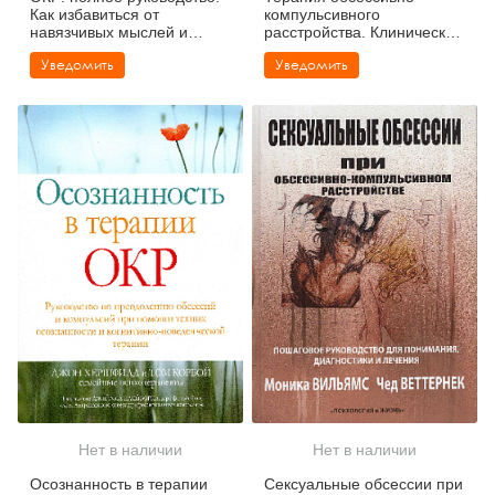
Как избавиться от
компульсивного
навязчивых мыслей и
расстройства. Клиническое
компульсивного
руководство.
Уведомить
Уведомить
поведения. Пошаговая
Эффективные методы КПТ
инструкция
для лечения обсессивно-
компульсивного
расстройства
Нет в наличии
Нет в наличии
Осознанность в терапии
Сексуальные обсессии при