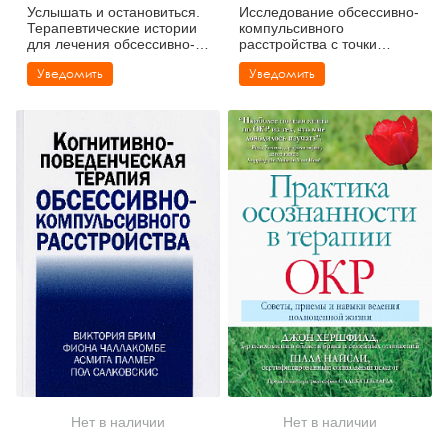
Услышать и остановиться.
Исследование обсессивно-
Терапевтические истории
компульсивного
для лечения обсессивно-
расстройства с точки
компульсивного
зрения феноменологии и
Уведомить
Уведомить
расстройства
гештальта
Нет в наличии
Нет в наличии