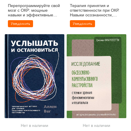
Перепрограммируйте свой
Терапия принятия и
мозг с ОКР: мощные
ответственности при ОКР.
навыки и эффективные
Навыки осознанности,
методики освобождения от
принятия и экспозиции для
Уведомить
Уведомить
навязчивых мыслей и
победы
страхов
Нет в наличии
Нет в наличии