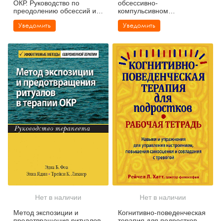
ОКР. Руководство по
обсессивно-
преодолению обсессий и
компульсивном
компульсий при помощи
расстройстве. Пошаговое
Уведомить
Уведомить
техник осознанности и
руководство для
когнитивно-поведенческой
понимания, диагностики и
терапии
лечения
Нет в наличии
Нет в наличии
Метод экспозиции и
Когнитивно-поведенческая
предотвращения ритуалов
терапия для подростков.