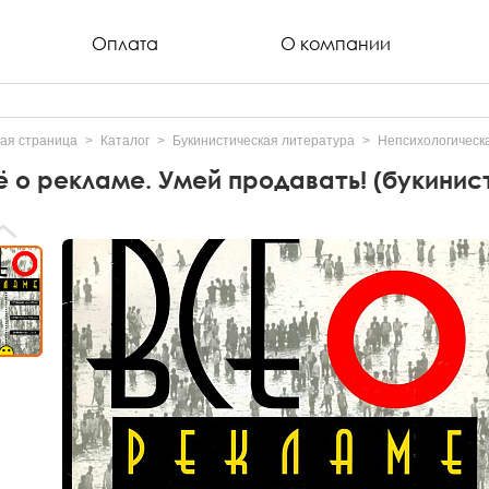
Оплата
О компании
ая страница
Каталог
Букинистическая литература
Непсихологическ
ё о рекламе. Умей продавать! (букинис