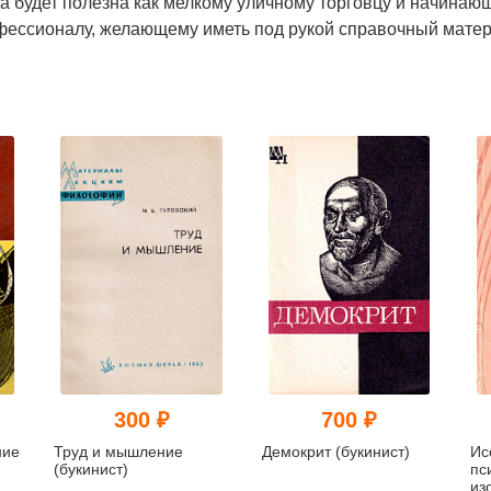
а будет полезна как мелкому уличному торговцу и начинаю
фессионалу, желающему иметь под рукой справочный матер
300 ₽
700 ₽
ние
Труд и мышление
Демокрит (букинист)
Ис
(букинист)
пс
из