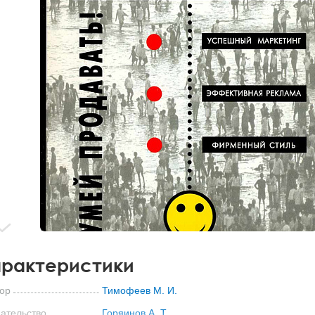
рактеристики
ор
Тимофеев М. И.
ательство
Горяинов А. Т.