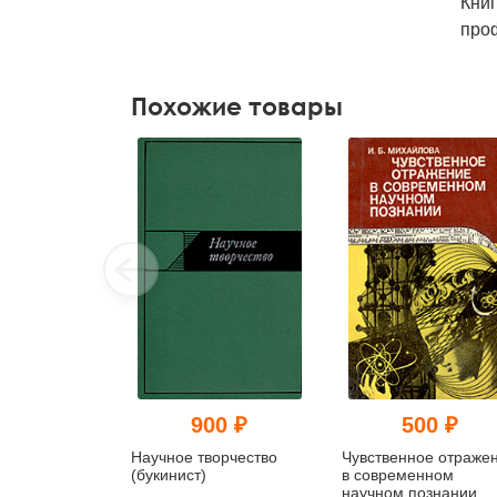
Книг
про
Похожие товары
900 ₽
500 ₽
Научное творчество
Чувственное отраже
(букинист)
в современном
научном познании