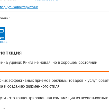
вернуть характеристики
мат книги
200x125x4 мм
с
0.05 кг
книги:
 обложки
Мягкая обложка
-во стр
64
1995
книга
BN
5-86903-008-0
нотация
д
29483
ина уценки: Книга не новая, но в хорошем состоянии
рник эффективных приемов рекламы товаров и услуг, сове
ка и созданию фирменного стиля.
ути - это концентрированная компиляция из всевозможных 