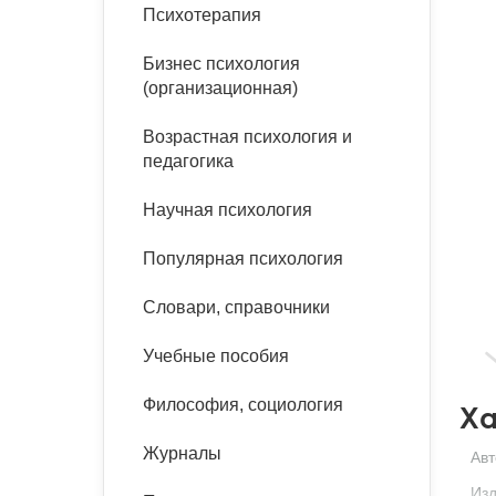
букинист
Психотерапия
Расстройства пищевого
Песочная терапия
Психология труда и
поведения
Психология развития
эргономика
Бизнес психология
Психодрама
(организационная)
Тревожные расстройства,
Социальная и
Психофизиология
панические атаки
организационная психология
Возрастная психология и
Сказкотерапия
педагогика
Социальная психология
Учебная литература
Другие направления
Научная психология
психотерапии
Классический и юнгианский
психоанализ
Популярная психология
Классический, эриксоновский
гипноз и НЛП
Словари, справочники
НЛП
Учебные пособия
Философия, социология
Ха
Журналы
Авт
Изд