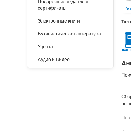
Подарочные издания и
сертификаты
Раз
Фор
Ве
Электронные книги
Тип 
Тип
Букинистическая литература
Кол
Год
Уценка
печ. 
IS
Аудио и Видео
Ан
Ко
Прич
Сбо
рын
По с