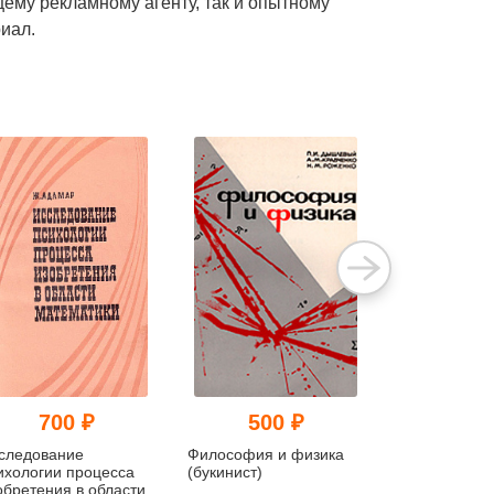
щему рекламному агенту, так и опытному
иал.
700 ₽
500 ₽
100
следование
Философия и физика
Справочник 
ихологии процесса
(букинист)
(2-е изд.) (б
обретения в области