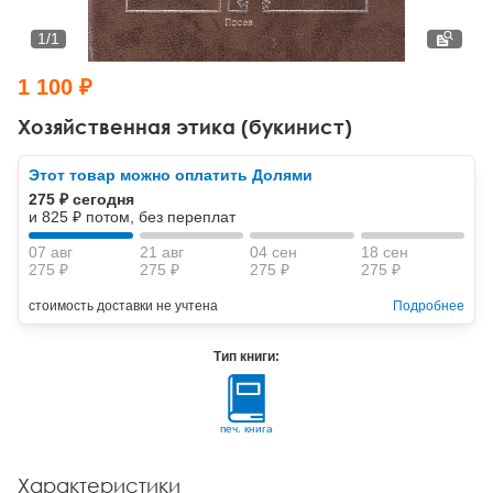
Тревожные расстройства, панические атаки
Психодрама
Психология труда и эргономика
Социальная и организационная психология
1
/
1
Сказкотерапия
Психофизиология
Учебная литература
1 100 ₽
Другие направления психотерапии
Социальная психология
Классический и юнгианский психоанализ
Хозяйственная этика (букинист)
Классический, эриксоновский гипноз и НЛП
Этот товар можно оплатить Долями
275 ₽ сегодня
НЛП
и 825 ₽ потом, без переплат
07 авг
21 авг
04 сен
18 сен
275 ₽
275 ₽
275 ₽
275 ₽
стоимость доставки не учтена
Подробнее
Тип книги:
печ. книга
Характеристики