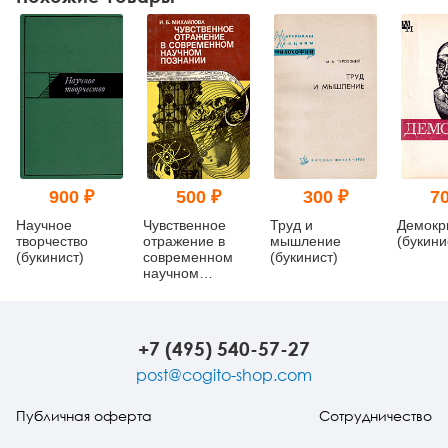
900 ₽
500 ₽
300 ₽
70
Научное
Чувственное
Труд и
Демокр
творчество
отражение в
мышление
(букини
(букинист)
современном
(букинист)
научном
познании
(букинист)
+7 (495) 540-57-27
post@cogito-shop.com
Публичная оферта
Сотрудничество