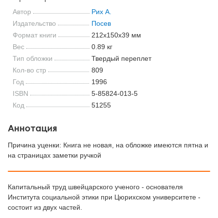
Автор
Рих А.
Издательство
Посев
Формат книги
212x150x39 мм
Вес
0.89 кг
Тип обложки
Твердый переплет
Кол-во стр
809
Год
1996
ISBN
5-85824-013-5
Код
51255
Аннотация
Причина уценки: Книга не новая, на обложке имеются пятна и
на страницах заметки ручкой
Капитальный труд швейцарского ученого - основателя
Института социальной этики при Цюрихском университете -
состоит из двух частей.