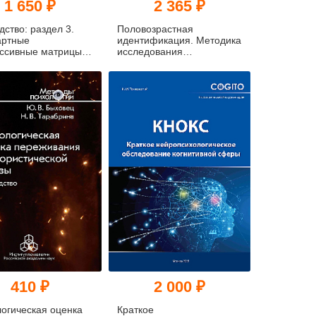
1 650 ₽
2 365 ₽
дство: раздел 3.
Половозрастная
артные
идентификация. Методика
ессивные матрицы
исследования
а
самосознания подростков
и взрослых (ПВИ-ПВ)
(комплект)
410 ₽
2 000 ₽
огическая оценка
Краткое