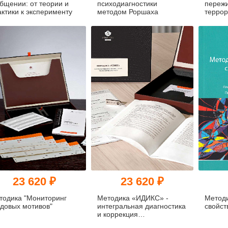
общении: от теории и
психодиагностики
переж
актики к эксперименту
методом Роршаха
террор
Руково
23 620 ₽
23 620 ₽
тодика "Мониторинг
Методика «ИДИКС» -
Метод
удовых мотивов"
интегральная диагностика
свойст
и коррекция
профессионального