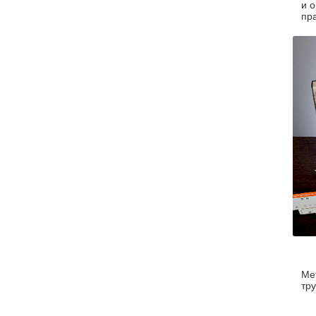
и 
пр
Ме
тр