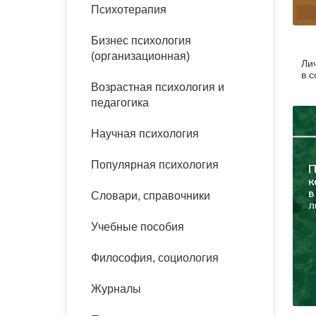
букинист
Психотерапия
Расстройства пищевого
Песочная терапия
Психология труда и
поведения
Психология развития
эргономика
Бизнес психология
Психодрама
(организационная)
Ли
Тревожные расстройства,
Социальная и
Психофизиология
в 
панические атаки
организационная психология
Возрастная психология и
Сказкотерапия
педагогика
Социальная психология
Учебная литература
Другие направления
Научная психология
психотерапии
Классический и юнгианский
психоанализ
Популярная психология
Классический, эриксоновский
гипноз и НЛП
Словари, справочники
НЛП
Учебные пособия
Философия, социология
Журналы