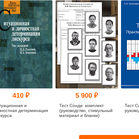
стресса (методика А. Б.
Леоновой)
410 ₽
5 900 ₽
туационная и
Тест Сонди: комплект
Тест С
чностная детерминация
(руководство, стимульный
руково
скурса
материал и бланки)