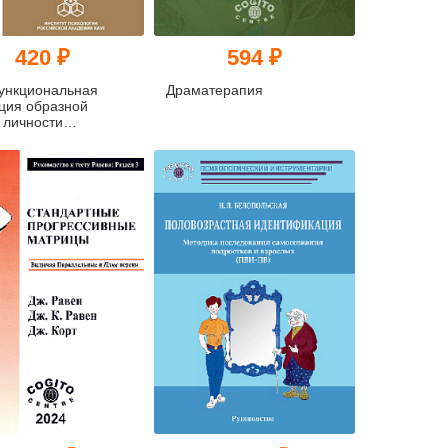
420 ₽
594 ₽
ункциональная
Драматерапия
ция образной
 личности
нных за
ьственные
пления