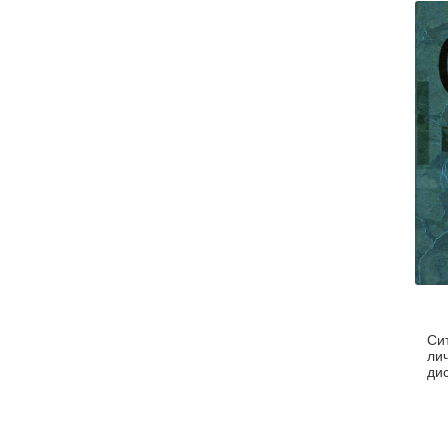
Си
ли
ди