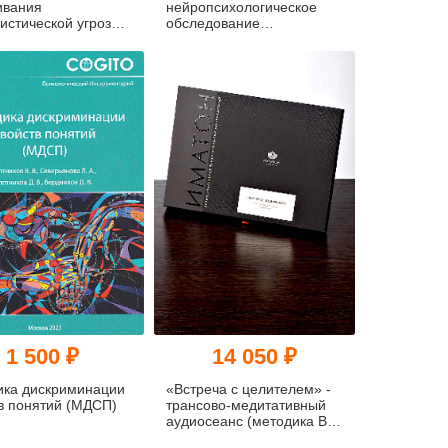
ивания
нейропсихологическое
истической угрозы.
обследование
дство
когнитивной сферы
(КНОКС)
1 500 ₽
14 050 ₽
ика дискриминации
«Встреча с целителем» -
в понятий (МДСП)
трансово-медитативный
аудиосеанс (методика В.
А. Ананьева)