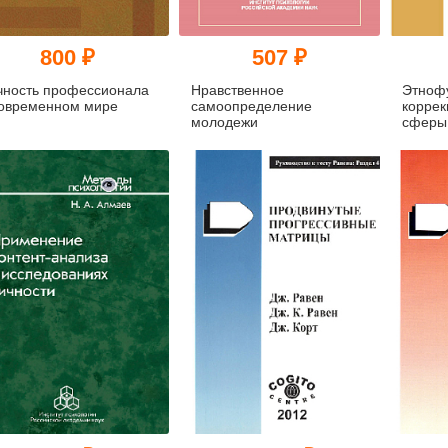
800 ₽
507 ₽
чность профессионала
Нравственное
Этноф
современном мире
самоопределение
коррек
молодежи
сферы
осужде
насил
престу