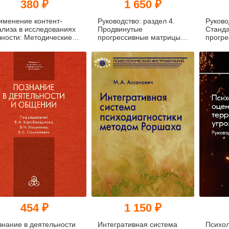
380 ₽
1 650 ₽
именение контент-
Руководство: раздел 4.
Руково
ализа в исследованиях
Продвинутые
Станд
чности: Методические
прогрессивные матрицы
прогр
просы
Равена
Равен
454 ₽
1 150 ₽
знание в деятельности
Интегративная система
Психол