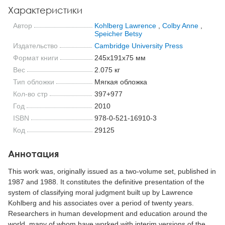
Характеристики
Автор
Kohlberg Lawrence
,
Colby Anne
,
Speicher Betsy
Издательство
Cambridge University Press
Формат книги
245x191x75 мм
Вес
2.075 кг
Тип обложки
Мягкая обложка
Кол-во стр
397+977
Год
2010
ISBN
978-0-521-16910-3
Код
29125
Аннотация
This work was, originally issued as a two-volume set, published in
1987 and 1988. It constitutes the definitive presentation of the
system of classifying moral judgment built up by Lawrence
Kohlberg and his associates over a period of twenty years.
Researchers in human development and education around the
world, many of whom have worked with interim versions of the