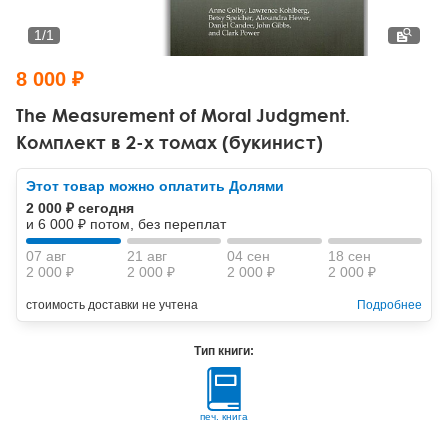
Тревожные расстройства, панические атаки
Психодрама
Психология труда и эргономика
Социальная и организационная психология
1
/
1
Сказкотерапия
Психофизиология
Учебная литература
8 000 ₽
Другие направления психотерапии
Социальная психология
Классический и юнгианский психоанализ
The Measurement of Moral Judgment.
Комплект в 2-х томах (букинист)
Классический, эриксоновский гипноз и НЛП
Этот товар можно оплатить Долями
НЛП
2 000 ₽ сегодня
и 6 000 ₽ потом, без переплат
07 авг
21 авг
04 сен
18 сен
2 000 ₽
2 000 ₽
2 000 ₽
2 000 ₽
стоимость доставки не учтена
Подробнее
Тип книги:
печ. книга