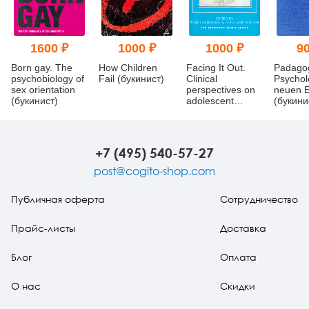
1600 ₽
1000 ₽
1000 ₽
90
Born gay. The
How Children
Facing It Out.
Padago
psychobiology of
Fail (букинист)
Clinical
Psychol
sex orientation
perspectives on
neuen 
(букинист)
adolescent
(букини
disturbance
(букинист)
+7 (495) 540-57-27
post@cogito-shop.com
Публичная оферта
Сотрудничество
Прайс-листы
Доставка
Блог
Оплата
О нас
Скидки