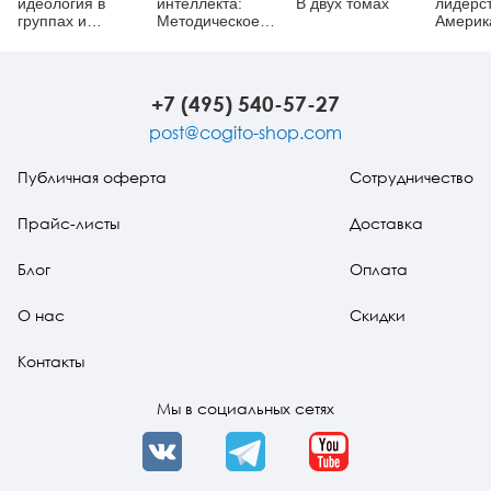
идеология в
интеллекта:
В двух томах
лидерст
группах и
Методическое
Америк
организациях
пособие
исслед
+7 (495) 540-57-27
post@cogito-shop.com
Публичная оферта
Сотрудничество
Прайс-листы
Доставка
Блог
Оплата
О нас
Скидки
Контакты
Мы в социальных сетях
VK
Telegram
YouTube