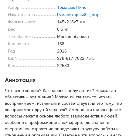
Автор
Томашек Нино
Издательство
Гуманитарный Центр
Формат книги
145x215x7 мм
Вес
0.5 кг
Тип обложки
Мягкая обложка
Кол-во стр
168
Год
2016
ISBN
978-617-7022-75-5
Код
22583
Аннотация
Что такое знания? Как человек получает их? Насколько
объективны эти знания? Можно ли считать то, что мы
воспринимаем, истинным и соответствует ли это тому, что
воспринимает другой человек? Именно эти философские
вопросы лежат в основе любого взаимодействия людей,
особенно в профессиональной сфере, где знания и
оперативное отражение определяют структуру работы и
отношений в организации. Ответы на эти вопросы - и есть