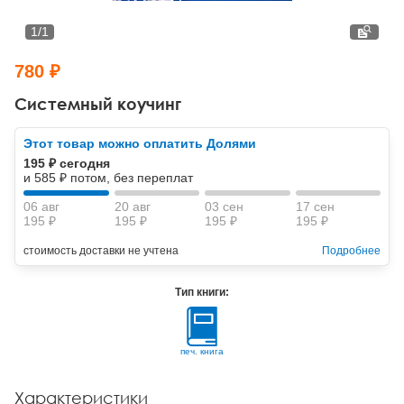
Тревожные расстройства, панические атаки
Психодрама
Психология труда и эргономика
Социальная и организационная психология
1
/
1
Сказкотерапия
Психофизиология
Учебная литература
780 ₽
Другие направления психотерапии
Социальная психология
Классический и юнгианский психоанализ
Системный коучинг
Классический, эриксоновский гипноз и НЛП
Этот товар можно оплатить Долями
195 ₽ сегодня
НЛП
и 585 ₽ потом, без переплат
06 авг
20 авг
03 сен
17 сен
195 ₽
195 ₽
195 ₽
195 ₽
стоимость доставки не учтена
Подробнее
Тип книги:
печ. книга
Характеристики