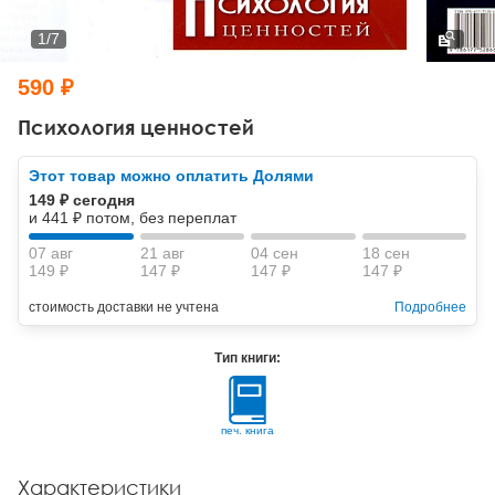
Тревожные расстройства, панические атаки
Психодрама
Психология труда и эргономика
Социальная и организационная психология
1
/
7
Сказкотерапия
Психофизиология
Учебная литература
590 ₽
Другие направления психотерапии
Социальная психология
Классический и юнгианский психоанализ
Психология ценностей
Классический, эриксоновский гипноз и НЛП
Этот товар можно оплатить Долями
149 ₽ сегодня
НЛП
и 441 ₽ потом, без переплат
07 авг
21 авг
04 сен
18 сен
149 ₽
147 ₽
147 ₽
147 ₽
стоимость доставки не учтена
Подробнее
Тип книги:
печ. книга
Характеристики