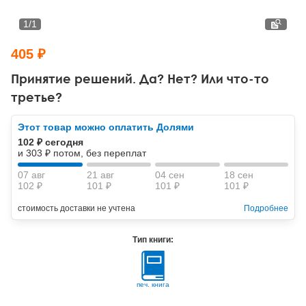
Тревожные расстройства, панические атаки
Психодрама
Психология труда и эргономика
Социальная и организационная психология
1
/
1
Сказкотерапия
Психофизиология
Учебная литература
405 ₽
Другие направления психотерапии
Социальная психология
Классический и юнгианский психоанализ
Принятие решений. Да? Нет? Или что-то
третье?
Классический, эриксоновский гипноз и НЛП
Этот товар можно оплатить Долями
НЛП
102 ₽ сегодня
и 303 ₽ потом, без переплат
07 авг
21 авг
04 сен
18 сен
102 ₽
101 ₽
101 ₽
101 ₽
стоимость доставки не учтена
Подробнее
Тип книги:
печ. книга