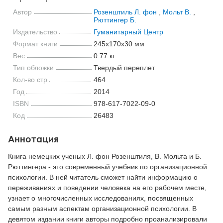
Автор
Розенштиль Л. фон
,
Мольт В.
,
Рюттингер Б.
Издательство
Гуманитарный Центр
Формат книги
245x170x30 мм
Вес
0.77 кг
Тип обложки
Твердый переплет
Кол-во стр
464
Год
2014
ISBN
978-617-7022-09-0
Код
26483
Аннотация
Книга немецких ученых Л. фон Розенштиля, В. Мольта и Б.
Рюттингера - это современный учебник по организационной
психологии. В ней читатель сможет найти информацию о
переживаниях и поведении человека на его рабочем месте,
узнает о многочисленных исследованиях, посвященных
самым разным аспектам организационной психологии. В
девятом издании книги авторы подробно проанализировали