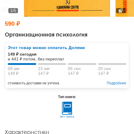
Тревожные расстройства, панические атаки
Психодрама
Психология труда и эргономика
Социальная и организационная психология
1
/
5
Сказкотерапия
Психофизиология
Учебная литература
590 ₽
Другие направления психотерапии
Социальная психология
Классический и юнгианский психоанализ
Организационная психология
Классический, эриксоновский гипноз и НЛП
Этот товар можно оплатить Долями
149 ₽ сегодня
НЛП
и 441 ₽ потом, без переплат
09 авг
23 авг
06 сен
20 сен
149 ₽
147 ₽
147 ₽
147 ₽
стоимость доставки не учтена
Подробнее
Тип книги:
печ. книга
Характеристики