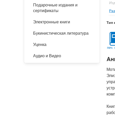
Изд
Подарочные издания и
сертификаты
Раз
Фор
Ве
Электронные книги
Тип 
Тип
Букинистическая литература
Кол
Год
Уценка
печ. 
IS
Аудио и Видео
Ан
Ко
Моти
Эли
упра
устр
ком
Книг
рабо