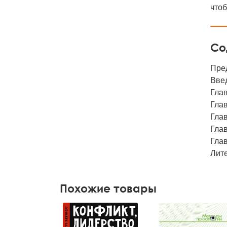
чтоб
Со
Пре
Вве
Глав
Глав
Глав
Гла
Гла
Лит
Похожие товары