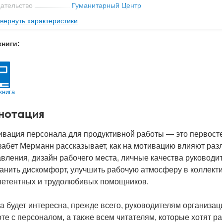
ательство
Гуманитарный Центр
вернуть характеристики
мат книги
214x146x8 мм
с
0.21 кг
книги:
 обложки
Мягкая обложка
-во стр
176
2019
книга
BN
978-617-7528-82-0
нотация
д
27863
вация персонала для продуктивной работы — это первосте
забет Мерманн рассказывает, как на мотивацию влияют раз
вления, дизайн рабочего места, личные качества руководит
анить дискомфорт, улучшить рабочую атмосферу в коллекти
петентных и трудолюбивых помощников.
а будет интересна, прежде всего, руководителям организа
те с персоналом, а также всем читателям, которые хотят ра