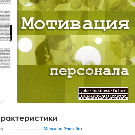
рактеристики
ор
Мерманн Элизабет