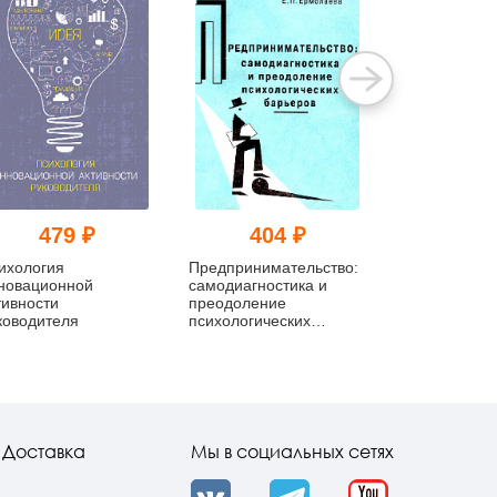
479 ₽
404 ₽
640
ихология
Предпринимательство:
Социально-
новационной
самодиагностика и
психологиче
тивности
преодоление
пространство
ководителя
психологических
барьеров
Доставка
Мы в социальных сетях