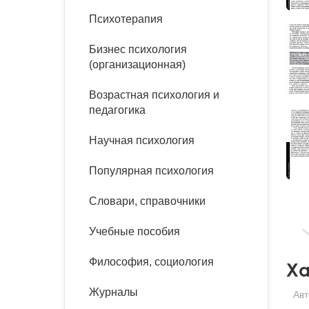
букинист
Психотерапия
Расстройства пищевого
Песочная терапия
Психология труда и
поведения
Психология развития
эргономика
Бизнес психология
Психодрама
(организационная)
Тревожные расстройства,
Социальная и
Психофизиология
панические атаки
организационная психология
Сказкотерапия
Возрастная психология и
Социальная психология
педагогика
Учебная литература
Другие направления
психотерапии
Научная психология
Классический и юнгианский
психоанализ
Классический, эриксоновский
Популярная психология
гипноз и НЛП
Словари, справочники
НЛП
Учебные пособия
Философия, социология
Ха
Журналы
Авт