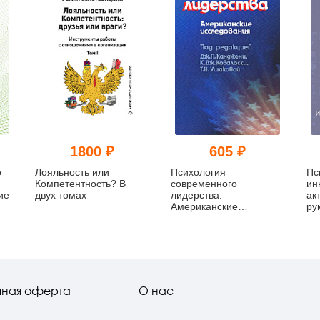
1800 ₽
605 ₽
о
Лояльность или
Психология
Пс
Компетентность? В
современного
ин
ие
двух томах
лидерства:
ак
Американские
ру
исследования
чная оферта
О нас