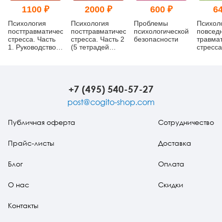
1100 ₽
2000 ₽
600 ₽
64
Психология
Психология
Проблемы
Психол
посттравматического
посттравматического
психологической
повсед
стресса. Часть
стресса. Часть 2
безопасности
травма
1. Руководство.
(5 тетрадей
стресса
Теория и
бланков)
послед
методы
совлад
+7 (495) 540-57-27
post@cogito-shop.com
Публичная оферта
Сотрудничество
Прайс-листы
Доставка
Блог
Оплата
О нас
Скидки
Контакты