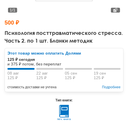
Тревожные расстройства, панические атаки
Психодрама
Психология труда и эргономика
Социальная и организационная психология
1
/
1
Сказкотерапия
Психофизиология
Учебная литература
500 ₽
Другие направления психотерапии
Социальная психология
Классический и юнгианский психоанализ
Психология посттравматического стресса.
Часть 2. по 1 шт. Бланки методик
Классический, эриксоновский гипноз и НЛП
Этот товар можно оплатить Долями
НЛП
125 ₽ сегодня
и 375 ₽ потом, без переплат
08 авг
22 авг
05 сен
19 сен
125 ₽
125 ₽
125 ₽
125 ₽
стоимость доставки не учтена
Подробнее
Тип книги:
печ. книга