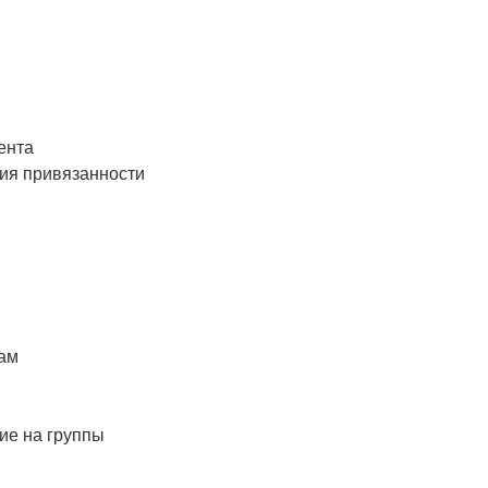
ента
гия привязанности
там
ие на группы