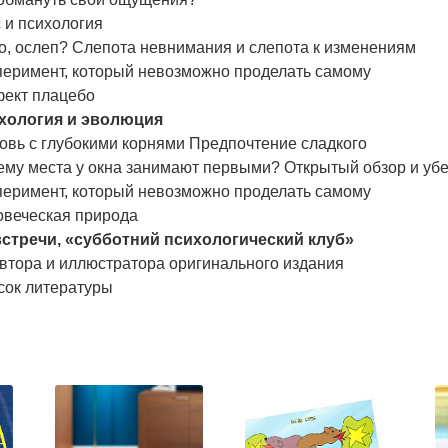
 и психология
о, ослеп? Слепота невнимания и слепота к изменениям
перимент, который невозможно проделать самому
ект плацебо
хология и эволюция
овь с глубокими корнями Предпочтение сладкого
ему места у окна занимают первыми? Открытый обзор и у
перимент, который невозможно проделать самому
овеческая природа
встречи, «субботний психологический клуб»
втора и иллюстратора оригинального издания
сок литературы