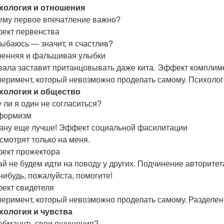
хология и отношения
ему первое впечатление важно?
ект первенства
ыбаюсь — значит, я счастлив?
ренняя и фальшивая улыбки
вала заставит пританцовывать даже кита. Эффект комплим
перимент, который невозможно проделать самому. Психоло
хология и общество
 ли я один не согласиться?
формизм
тану еще лучше! Эффект социальной фасилитации
смотрят только на меня.
ект прожектора
й не будем идти на поводу у других. Подчинение авторите
нибудь, пожалуйста, помогите!
ект свидетеля
еримент, который невозможно проделать самому. Разделен
хология и чувства
 обмануть свои ощущения?