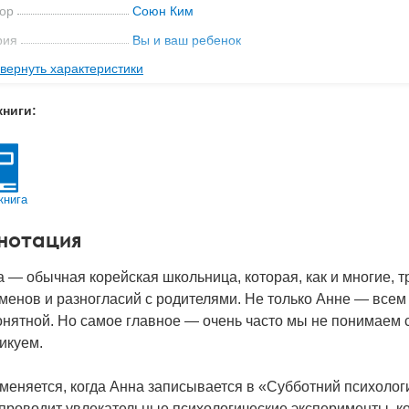
ор
Союн Ким
рия
Вы и ваш ребенок
вернуть характеристики
ательство
Питер
мат книги
205x140x17 мм
книги:
с
0.35 кг
 обложки
Мягкая обложка
-во стр
304
книга
2023
нотация
BN
978-5-00116-784-6
д
29626
 — обычная корейская школьница, которая, как и многие, 
менов и разногласий с родителями. Не только Анне — всем
нятной. Но самое главное — очень часто мы не понимаем с
икуем.
меняется, когда Анна записывается в «Субботний психолог
проводит увлекательные психологические эксперименты, ко