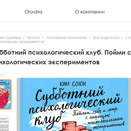
Оплата
О компании
ая страница
Каталог
Популярная психология
Для подростков
Суб
логических экспериментов
бботний психологический клуб. Пойми 
ихологических экспериментов