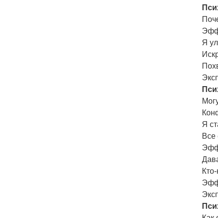
Пси
Поч
Эфф
Я ул
Иск
Пох
Экс
Пси
Могу
Кон
Я с
Все 
Эфф
Дава
Кто-
Эфф
Эксп
Пси
Как