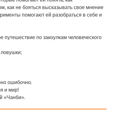
ом, как не бояться высказывать свое мнение
рименты помогают ей разобраться в себе и
ое путешествие по закоулкам человеческого
о ловушки;
оно ошибочно.
я и мир!
й «Чанби».