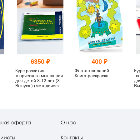
6350 ₽
400 ₽
Курс развития
Фонтан желаний.
Ку
творческого мышления
Книга-раскраска
тв
для детей 8-12 лет (3
дл
Выпуск ) (методический
Вы
комплект)
ко
чная оферта
О нас
-листы
Контакты