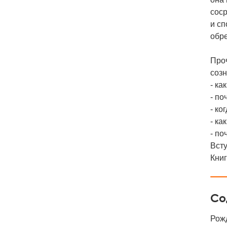
соср
и сп
обре
Проч
созн
- ка
- по
- ко
- ка
- по
Всту
Кни
Со
Рож