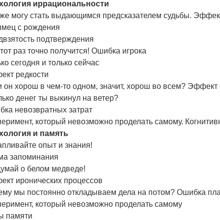
хология иррациональности
оже могу стать выдающимся предсказателем судьбы. Эффе
ямец с рождения
двзятость подтверждения
тот раз точно получится! Ошибка игрока
ко сегодня и только сейчас
ект редкости
 он хорош в чем-то одном, значит, хорош во всем? Эффект
ько денег ты выкинул на ветер?
бка невозвратных затрат
перимент, который невозможно проделать самому. Когнити
хология и память
пливайте опыт и знания!
ма запоминания
думай о белом медведе!
ект иронических процессов
ему мы постоянно откладываем дела на потом? Ошибка пл
перимент, который невозможно проделать самому
ы памяти