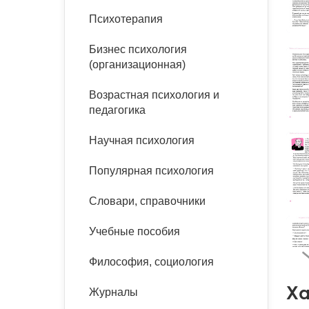
букинист
Психотерапия
Расстройства пищевого
Песочная терапия
Психология труда и
поведения
Психология развития
эргономика
Бизнес психология
Психодрама
(организационная)
Тревожные расстройства,
Социальная и
Психофизиология
панические атаки
организационная психология
Сказкотерапия
Возрастная психология и
Социальная психология
педагогика
Учебная литература
Другие направления
психотерапии
Научная психология
Классический и юнгианский
психоанализ
Классический, эриксоновский
Популярная психология
гипноз и НЛП
Словари, справочники
НЛП
Учебные пособия
Философия, социология
Ха
Журналы