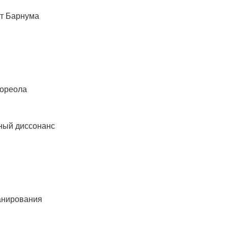
кт Барнума
 ореола
вный диссонанс
анирования