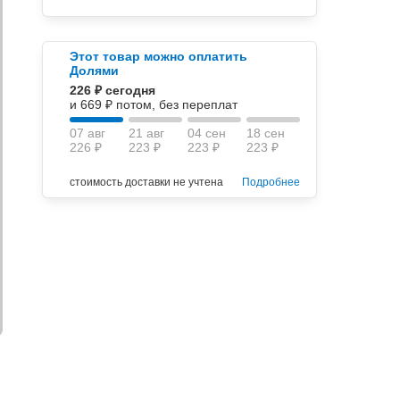
Этот товар можно оплатить
Долями
226 ₽ сегодня
и 669 ₽ потом, без переплат
07 авг
21 авг
04 сен
18 сен
226 ₽
223 ₽
223 ₽
223 ₽
стоимость доставки не учтена
Подробнее