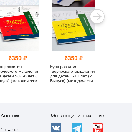
6350 ₽
6350 ₽
635
рс развития
Курс развития
Курс развити
орческого мышления
творческого мышления
творческого
я детей 5(6)-8 лет (1
для детей 7-10 лет (2
для детей 9-1
пуск) (методический
Выпуск) (методический
Выпуск) (мет
мплект)
комплект)
комплект)
Доставка
Мы в социальных сетях
Оплата
VK
Telegram
YouTube