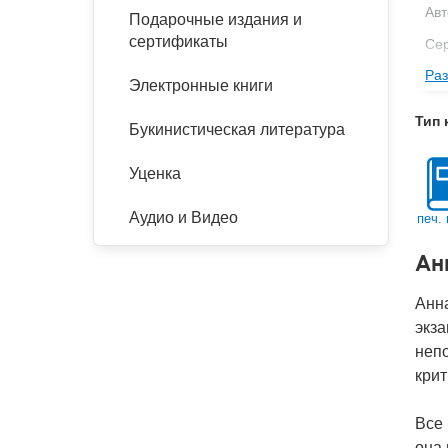
Авт
Подарочные издания и
сертификаты
Се
Раз
Изд
Электронные книги
Фор
Тип 
Букинистическая литература
Ве
Тип
Уценка
Кол
Аудио и Видео
печ. 
Год
Ан
IS
Ко
Анна
экза
непо
крит
Все 
она 