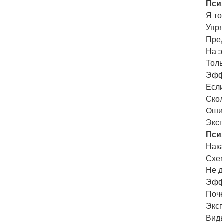
Пси
Я т
Упр
Пре
На э
Толь
Эфф
Если
Скол
Оши
Экс
Пси
Нака
Схе
Не 
Эфф
Поч
Экс
Вид