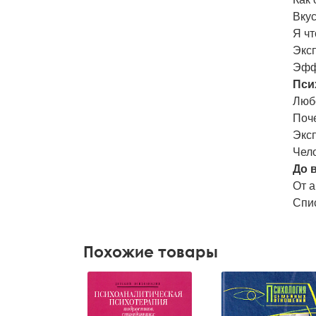
Вкус
Я чт
Экс
Эфф
Пси
Люб
Поч
Экс
Чел
Дo 
От а
Спи
Похожие товары