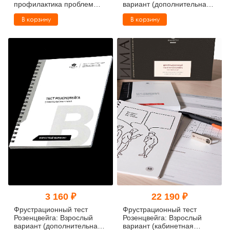
профилактика проблем
вариант (дополнительная
обучения в средней школе
комплектация)
В корзину
В корзину
(3-6 классы)
3 160 ₽
22 190 ₽
Фрустрационный тест
Фрустрационный тест
Розенцвейга: Взрослый
Розенцвейга: Взрослый
вариант (дополнительная
вариант (кабинетная