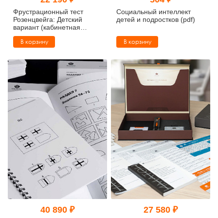
Тревожные расстройства, панические атаки
Психодрама
Психология труда и эргономика
Социальная и организационная психология
Фрустрационный тест
Социальный интеллект
Розенцвейга: Детский
детей и подростков (pdf)
вариант (кабинетная
Сказкотерапия
Психофизиология
Учебная литература
комплектация)
В корзину
В корзину
Другие направления психотерапии
Социальная психология
Классический и юнгианский психоанализ
Классический, эриксоновский гипноз и НЛП
НЛП
40 890 ₽
27 580 ₽