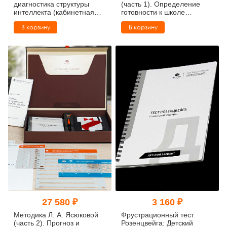
диагностика структуры
(часть 1). Определение
интеллекта (кабинетная
готовности к школе
комплектация)
(Комплект для
В корзину
В корзину
общеобразовательных
школ и гимназий)
27 580 ₽
3 160 ₽
Методика Л. А. Ясюковой
Фрустрационный тест
(часть 2). Прогноз и
Розенцвейга: Детский