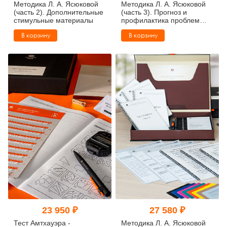
Методика Л. А. Ясюковой
Методика Л. А. Ясюковой
(часть 2). Дополнительные
(часть 3). Прогноз и
стимульные материалы
профилактика проблем
обучения, социализация и
В корзину
В корзину
профориентация
старшеклассников
23 950 ₽
27 580 ₽
Тест Амтхауэра -
Методика Л. А. Ясюковой