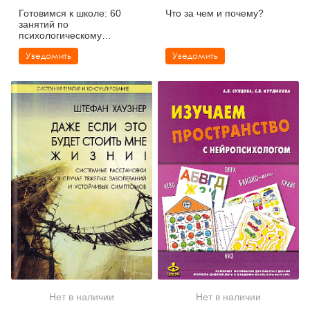
Готовимся к школе: 60
Что за чем и почему?
занятий по
психологическому
развитию старших
Уведомить
Уведомить
дошкольников.
Методическое пособие
Нет в наличии
Нет в наличии