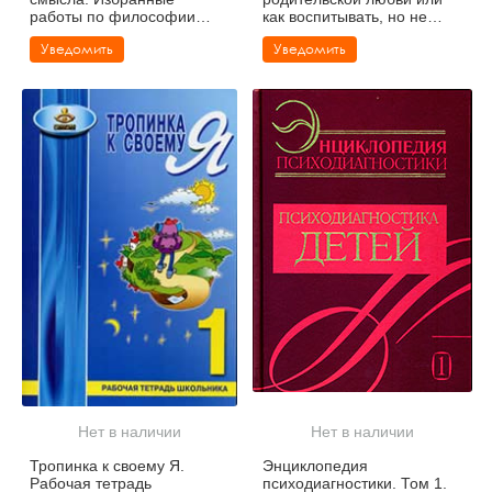
работы по философии
как воспитывать, но не
образования и
калечить
Уведомить
Уведомить
педагогической психологии
Нет в наличии
Нет в наличии
Тропинка к своему Я.
Энциклопедия
Рабочая тетрадь
психодиагностики. Том 1.