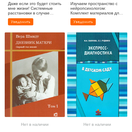
Даже если это будет стоить
Изучаем пространство с
мне жизни! Системные
нейропсихологом:
расстановки в случае
Комплект материалов для
тяжелых заболеваний и
работы с детьми старшего
Уведомить
Уведомить
устойчивых симптомов.
дошкольного и младшего
школьного возраста
Нет в наличии
Нет в наличии