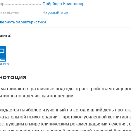
ор
Фейрберн Кристофер
ательство
Научный мир
вернуть характеристики
мат книги
239x165x24 мм
с
0.65 кг
книги:
 обложки
Мягкая обложка
-во стр
400
2022
книга
BN
978-5-91522-527-4
нотация
д
28452
сматриваются различные подходы к расстройствам пищевог
итивно-поведенческая концепции.
уждается наиболее изученный на сегодняшний день проток
казательной психотерапии – протокол усиленной когнитивн
ествующим в мире клиническим рекомендациями лечения, о
ослыми пациентами с нервной анорексией, нервной булими