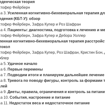
еденческая теория
стофер Фейрберн
а 3.
Усиленная когнитивно-бихевиоральная терапия дл
едения (КБТ-У): обзор
стофер Фейрберн, Зафра Купер и Роз Шафран
а 4.
Пациенты: диагностика, подготовка к лечению и 
стофер Фейрберн, Зафра Купер и Дебора Уоллер
ленная когнитивно-бихевиоральная терапия расстройс
токол
стофер Фейрберн, Зафра Купер, Роз Шафран, Кристин Бон,
эблер
а 5.
Удачное начало
а 6.
Первые перемены
а 7.
Подводим итоги и планируем дальнейшее лечение
а 8.
Тревога по поводу фигуры, контроль за формами 
лей
а 9.
Диеты, правила, ограничения и контроль за питан
а 10.
События, настроение и питание
а 11.
Недостаток веса и недостаточное питание