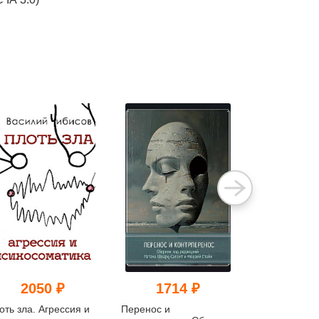
2050 ₽
1714 ₽
840
оть зла. Агрессия и
Перенос и
Психоаналит