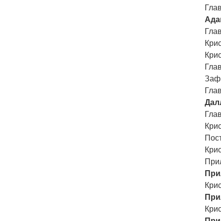
Глав
Ада
Глав
Кри
Кри
Глав
Заф
Глав
Дал
Глав
Кри
Пос
Кри
При
При
Кри
При
Кри
При