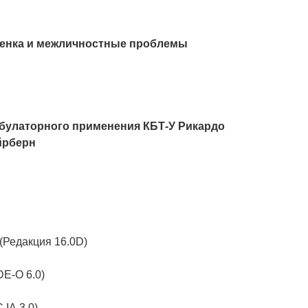
ценка и межличностные проблемы
мбулаторного применения КБТ-У Рикардо
йрберн
(Редакция 16.0D)
E-O 6.0)
ІА 3.0)