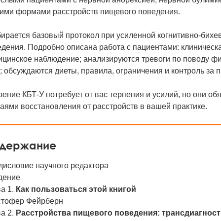
гими формами расстройств пищевого поведения.
бирается базовый протокол при усиленной когнитивно-бихе
дения. Подробно описана работа с пациентами: клиническа
ицинское наблюдение; анализируются тревоги по поводу ф
; обсуждаются диеты, правила, ограничения и контроль за п
ение КБТ-У потребует от вас терпения и усилий, но они о
аями восстановления от расстройств в вашей практике.
держание
дисловие научного редактора
дение
а 1.
Как пользоваться этой книгой
стофер Фейрберн
а 2.
Расстройства пищевого поведения: трансдиагност