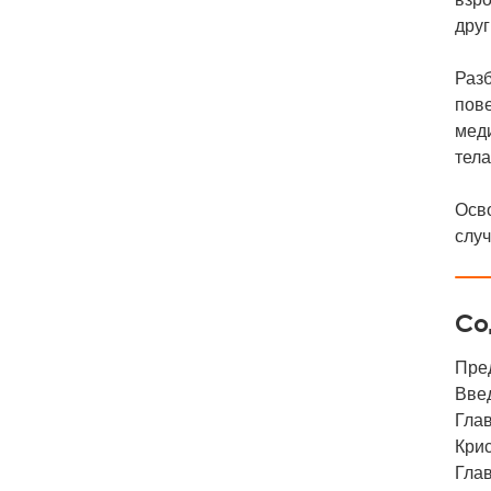
дру
Раз
пове
мед
тела
Осво
случ
Со
Пре
Вве
Глав
Кри
Глав