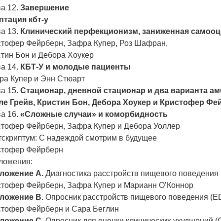
а 12.
Завершение
птация кбт-у
а 13.
Клинический перфекционизм, заниженная самоо
стофер Фейрберн, Зафра Купер, Роз Шафран,
стин Бон и Дебора Хоукер
а 14.
КБТ-У и молодые пациенты
ра Купер и Энн Стюарт
а 15.
Стационар, дневной стационар и два варианта а
ле Грейв, Кристин Бон, Дебора Хоукер и Кристофер Фе
а 16.
«Сложные случаи» и коморбидность
стофер Фейрберн, Зафра Купер и Дебора Уоллер
тскриптум: С надеждой смотрим в будущее
стофер Фейрберн
ложения:
ложение А.
Диагностика расстройств пищевого поведения 
стофер Фейрберн, Зафра Купер и Марианн О’Коннор
ложение В.
Опросник расстройств пищевого поведения (ED
стофер Фейрберн и Сара Беглин
ложение С.
Опросник для оценки клинических ухудшений (С 