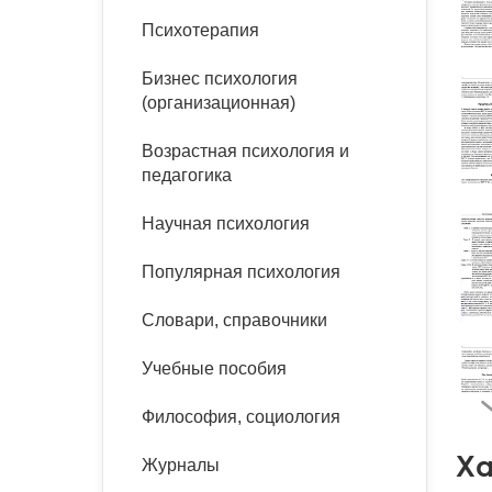
букинист
Психотерапия
Расстройства пищевого
Песочная терапия
Психология труда и
поведения
Психология развития
эргономика
Бизнес психология
Психодрама
(организационная)
Тревожные расстройства,
Социальная и
Психофизиология
панические атаки
организационная психология
Сказкотерапия
Возрастная психология и
Социальная психология
педагогика
Учебная литература
Другие направления
психотерапии
Научная психология
Классический и юнгианский
психоанализ
Классический, эриксоновский
Популярная психология
гипноз и НЛП
Словари, справочники
НЛП
Учебные пособия
Философия, социология
Ха
Журналы