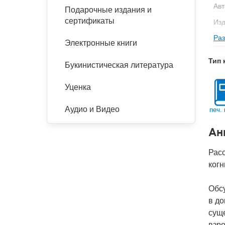
Авт
Подарочные издания и
сертификаты
Изд
Раз
Фор
Электронные книги
Ве
Тип 
Букинистическая литература
Тип
Кол
Уценка
Год
Аудио и Видео
печ. 
IS
Ан
Ко
Рас
когн
Обс
в до
сущ
взр