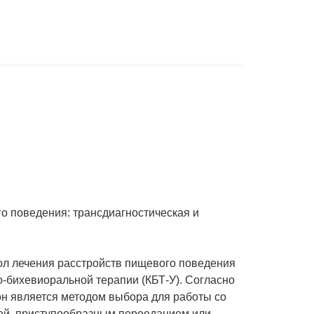
о поведения: трансдиагностическая и
ол лечения расстройств пищевого поведения
о-бихевиоральной терапии (КБТ-У). Согласно
н является методом выбора для работы со
ей, приступообразным перееданием или