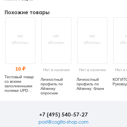
Похожие товары
10 ₽
Нет в наличии
Нет в наличии
Нет в
Тестовый товар
Личностный
Личностный
КОГИТО
со всеми
профиль по
профиль по
Руково
заполненными
Айзенку:
Айзенку: бланк
полями UPD
опросник
(тест изменения
названия)
+7 (495) 540-57-27
post@cogito-shop.com