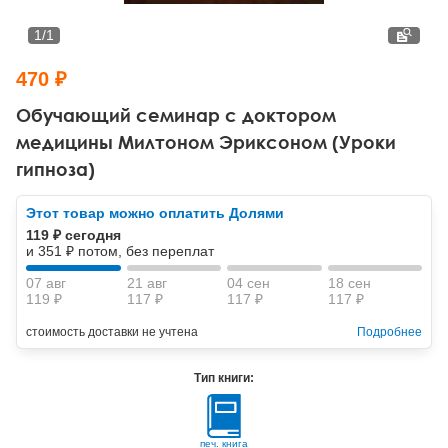
Тревожные расстройства, панические атаки
Психодрама
Психология труда и эргономика
Социальная и организационная психология
1
/
1
Сказкотерапия
Психофизиология
Учебная литература
470 ₽
Другие направления психотерапии
Социальная психология
Классический и юнгианский психоанализ
Обучающий семинар с доктором
медицины Милтоном Эриксоном (Уроки
Классический, эриксоновский гипноз и НЛП
гипноза)
НЛП
Этот товар можно оплатить Долями
119 ₽ сегодня
и 351 ₽ потом, без переплат
07 авг
21 авг
04 сен
18 сен
119 ₽
117 ₽
117 ₽
117 ₽
стоимость доставки не учтена
Подробнее
Тип книги:
печ. книга