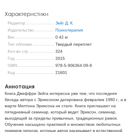
Характеристики
Редактор
Зейг Д. К.
Издательство
Психотерапия
Вес
0.42 кг
Тип обложки
Твердый переплет
Кол-во стр
324
Год
2015
ISBN
978-5-906364-09-8
Код
21601
Аннотация
Книга Джеффри Зейга интересна уже тем, что последняя
беседа автора с Эриксоном датирована февралем 1980 г., а в
марте Милтона Эриксона не стало. Книга приглашает на
пятидневный семинар, который ведет Эриксон, семинар,
выходящий за пределы привычных, традиционных рамок.
Обучение насыщено практикой и множеством любопытных
приемов гипноза, которые автор раскрывает в естественной