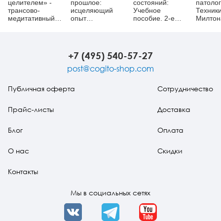
целителем» -
прошлое:
состояний:
патолог
трансово-
исцеляющий
Учебное
Техник
медитативный
опыт
пособие. 2-е
Милтон
аудиосеанс
предыдущих
издание,
Эриксо
(методика В. А.
жизней
исправленное и
Ананьева)
дополненное
+7 (495) 540-57-27
post@cogito-shop.com
Публичная оферта
Сотрудничество
Прайс-листы
Доставка
Блог
Оплата
О нас
Скидки
Контакты
Мы в социальных сетях
VK
Telegram
YouTube