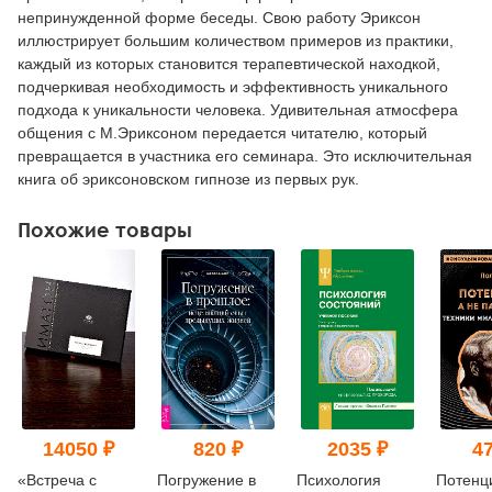
непринужденной форме беседы. Свою работу Эриксон
иллюстрирует большим количеством примеров из практики,
каждый из которых становится терапевтической находкой,
подчеркивая необходимость и эффективность уникального
подхода к уникальности человека. Удивительная атмосфера
общения с М.Эриксоном передается читателю, который
превращается в участника его семинара. Это исключительная
книга об эриксоновском гипнозе из первых рук.
Похожие товары
14050 ₽
820 ₽
2035 ₽
47
«Встреча с
Погружение в
Психология
Потенци