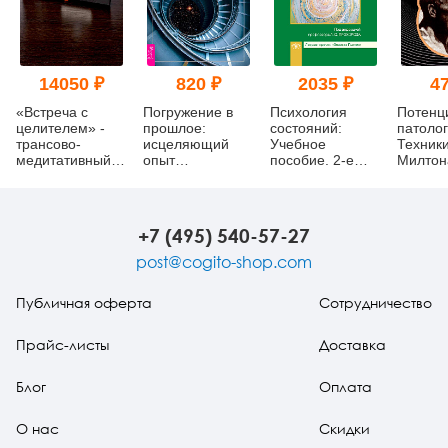
14050 ₽
820 ₽
2035 ₽
47
«Встреча с
Погружение в
Психология
Потенци
целителем» -
прошлое:
состояний:
патолог
трансово-
исцеляющий
Учебное
Техник
медитативный
опыт
пособие. 2-е
Милтон
аудиосеанс
предыдущих
издание,
Эриксо
(методика В. А.
жизней
исправленное и
Ананьева)
дополненное
+7 (495) 540-57-27
post@cogito-shop.com
Публичная оферта
Сотрудничество
Прайс-листы
Доставка
Блог
Оплата
О нас
Скидки