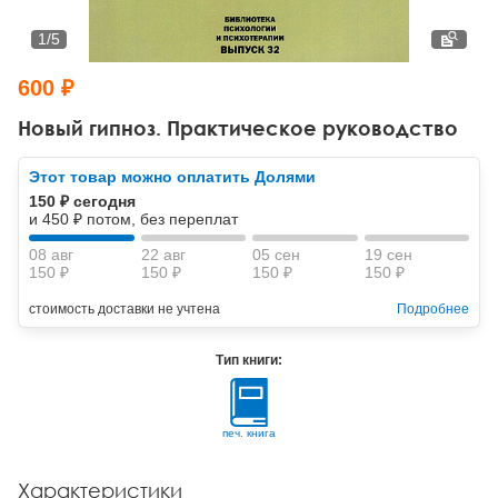
Тревожные расстройства, панические атаки
Психодрама
Психология труда и эргономика
Социальная и организационная психология
1
/
5
Сказкотерапия
Психофизиология
Учебная литература
600 ₽
Другие направления психотерапии
Социальная психология
Классический и юнгианский психоанализ
Новый гипноз. Практическое руководство
Классический, эриксоновский гипноз и НЛП
Этот товар можно оплатить Долями
150 ₽ сегодня
НЛП
и 450 ₽ потом, без переплат
08 авг
22 авг
05 сен
19 сен
150 ₽
150 ₽
150 ₽
150 ₽
стоимость доставки не учтена
Подробнее
Тип книги:
печ. книга
Характеристики