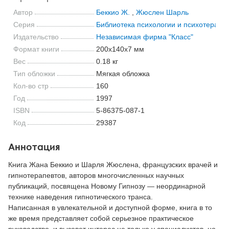
Автор
Беккио Ж.
,
Жюслен Шарль
Серия
Библиотека психологии и психотерапи
Издательство
Независимая фирма "Класс"
Формат книги
200x140x7 мм
Вес
0.18 кг
Тип обложки
Мягкая обложка
Кол-во стр
160
Год
1997
ISBN
5-86375-087-1
Код
29387
Аннотация
Книга Жана Беккио и Шарля Жюслена, французских врачей и
гипнотерапевтов, авторов многочисленных научных
публикаций, посвящена Новому Гипнозу — неординарной
технике наведения гипнотического транса.
Написанная в увлекательной и доступной форме, книга в то
же время представляет собой серьезное практическое