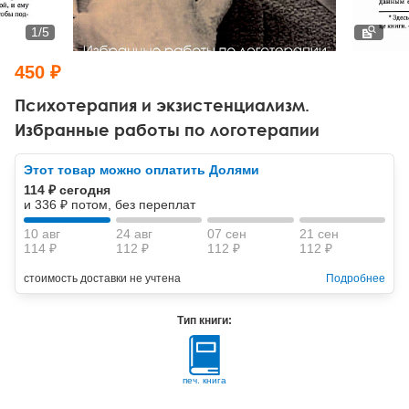
Тревожные расстройства, панические атаки
Психодрама
Психология труда и эргономика
Социальная и организационная психология
1
/
5
Сказкотерапия
Психофизиология
Учебная литература
450 ₽
Другие направления психотерапии
Социальная психология
Классический и юнгианский психоанализ
Психотерапия и экзистенциализм.
Избранные работы по логотерапии
Классический, эриксоновский гипноз и НЛП
Этот товар можно оплатить Долями
НЛП
114 ₽ сегодня
и 336 ₽ потом, без переплат
10 авг
24 авг
07 сен
21 сен
114 ₽
112 ₽
112 ₽
112 ₽
стоимость доставки не учтена
Подробнее
Тип книги:
печ. книга