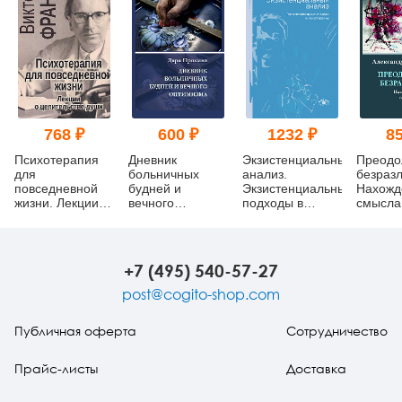
768 ₽
600 ₽
1232 ₽
85
Психотерапия
Дневник
Экзистенциальный
Преодо
для
больничных
анализ.
безразл
повседневной
будней и
Экзистенциальные
Нахожд
жизни. Лекции о
вечного
подходы в
смысла
целительстве
оптимизма
психотерапии
время 
души
+7 (495) 540-57-27
post@cogito-shop.com
Публичная оферта
Сотрудничество
Прайс-листы
Доставка