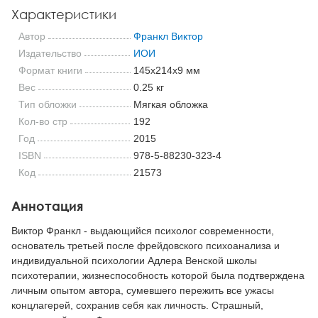
Характеристики
Автор
Франкл Виктор
Издательство
ИОИ
Формат книги
145x214x9 мм
Вес
0.25 кг
Тип обложки
Мягкая обложка
Кол-во стр
192
Год
2015
ISBN
978-5-88230-323-4
Код
21573
Аннотация
Виктор Франкл - выдающийся психолог современности,
основатель третьей после фрейдовского психоанализа и
индивидуальной психологии Адлера Венской школы
психотерапии, жизнеспособность которой была подтверждена
личным опытом автора, сумевшего пережить все ужасы
концлагерей, сохранив себя как личность. Страшный,