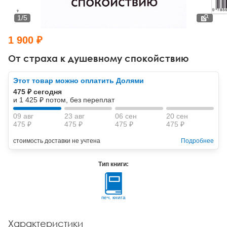
Тревожные расстройства, панические атаки
Психодрама
Психология труда и эргономика
Социальная и организационная психология
1
/
5
Сказкотерапия
Психофизиология
Учебная литература
1 900 ₽
Другие направления психотерапии
Социальная психология
Классический и юнгианский психоанализ
От страха к душевному спокойствию
Классический, эриксоновский гипноз и НЛП
Этот товар можно оплатить Долями
475 ₽ сегодня
НЛП
и 1 425 ₽ потом, без переплат
09 авг
23 авг
06 сен
20 сен
475 ₽
475 ₽
475 ₽
475 ₽
стоимость доставки не учтена
Подробнее
Тип книги:
печ. книга
Характеристики