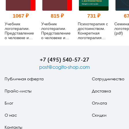
1067 ₽
815 ₽
731 ₽
67
Учебник
Учебник
Психотерапия с
Семина
логотерапии.
логотерапии.
достоинством.
логоте
Представление
Представление
Конкретная
(pdf)
о человеке и
о человеке и
логотерапия
методы
методы (pdf)
(pdf)
+7 (495) 540-57-27
post@cogito-shop.com
Публичная оферта
Сотрудничество
Прайс-листы
Доставка
Блог
Оплата
О нас
Скидки
Контакты