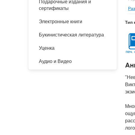
Подарочные издания и
сертификаты
Раз
Пе
Изд
Электронные книги
Тип 
Фор
Букинистическая литература
Ве
Тип
Уценка
печ. 
Кол
Аудио и Видео
Ан
Год
IS
"Нев
Викт
Ко
экзи
Мног
ощу
расс
лого