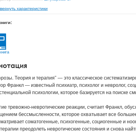
вернуть характеристики
реводчик
Матвеева М.
,
Терентьева О.
ательство
МИФ
книги:
мат книги
214x147x22 мм
с
0.455 кг
 обложки
Твердый переплет
книга
-во стр
304
нотация
2024
BN
978-5-00214-291-0
розы. Теория и терапия" — это классическое систематизир
ор Франкл — известный психиатр, психолог и невролог, со
д
52292
стенциальной психологии, которое базируется на поиске с
ие тревожно-невротические реакции, считает Франкл, обу
щением бессмысленности, которое охватывает все большее
матривает соматогенные, психогенные, социогенные и ноо
терапии преодолеть невротические состояния и снова найт