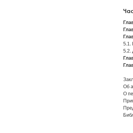
Час
Гла
Гла
Гла
5.1.
5.2.
Гла
Гла
Зак
Об 
О п
При
Пре
Биб