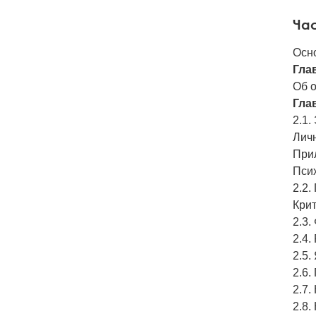
Час
Осн
Гла
Об 
Гла
2.1.
Личн
При
Пси
2.2
Кри
2.3
2.4.
2.5.
2.6.
2.7
2.8.