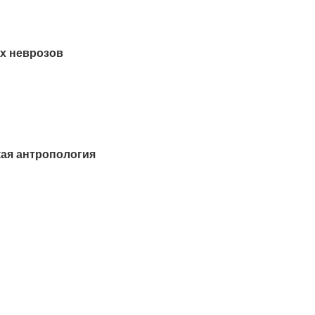
ых неврозов
кая антропология