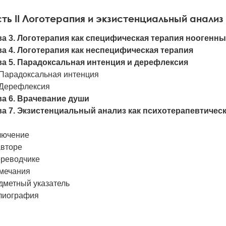
ть II Логотерапия и экзистенциальный анализ
ва 3. Логотерапия как специфическая терапия ноогенн
ва 4. Логотерапия как неспецифическая терапия
ва 5. Парадоксальная интенция и дерефлексия
 Парадоксальная интенция
 Дерефлексия
ва 6. Врачевание души
ва 7. Экзистенциальный анализ как психотерапевтичес
лючение
авторе
ереводчике
мечания
дметный указатель
лиография