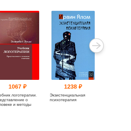
1067 ₽
1238 ₽
115
ебник логотерапии.
Экзистенциальная
Психотерапи
едставление о
психотерапия
характера.
ловеке и методы
Методическо
для слушате
"Психотерап