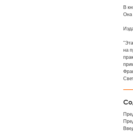
В к
Она 
Изд
"Эта
на п
прак
прим
Фран
Све
Со
Пре
Пре
Введ