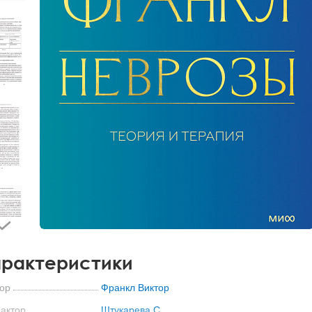
рактеристики
ор
Франкл Виктор
актор
Штукарева С.