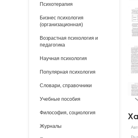
букинист
Психотерапия
Расстройства пищевого
Песочная терапия
Психология труда и
поведения
Психология развития
эргономика
Бизнес психология
Психодрама
(организационная)
Тревожные расстройства,
Социальная и
Психофизиология
панические атаки
организационная психология
Возрастная психология и
Сказкотерапия
педагогика
Социальная психология
Учебная литература
Другие направления
Научная психология
психотерапии
Классический и юнгианский
психоанализ
Популярная психология
Классический, эриксоновский
гипноз и НЛП
Словари, справочники
НЛП
Учебные пособия
Философия, социология
Ха
Журналы
Авт
Ред