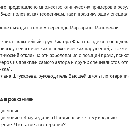
ниге представлено множество клинических примеров и резу
будет полезна как теоретикам, так и практикующим специал
ание выходит в новом переводе Маргариты Матвеевой.
 книга - важнейший труд Виктора Франкла, где он последов
рироду невротических и психотических нарушений, а такж
тический отклик на эти заболевания с позиций врача, пси
еров из практики самого автора и других специалистов от
кла".
тлана Штукарева, руководитель Высшей школы логотерапии
держание
дисловие
дисловие к 4-му изданию Предисловие к 5-му изданию
ение. Что такое логотерапия?