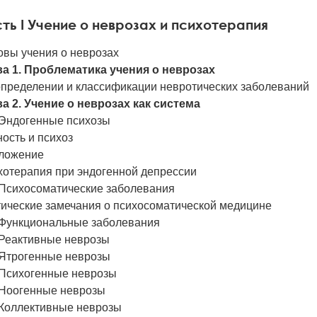
ть I Учение о неврозах и психотерапия
овы учения о неврозах
ва 1. Проблематика учения о неврозах
определении и классификации невротических заболеваний
ва 2. Учение о неврозах как система
 Эндогенные психозы
ость и психоз
ложение
хотерапия при эндогенной депрессии
. Психосоматические заболевания
тические замечания о психосоматической медицине
. Функциональные заболевания
 Реактивные неврозы
 Ятрогенные неврозы
 Психогенные неврозы
. Ноогенные неврозы
 Коллективные неврозы