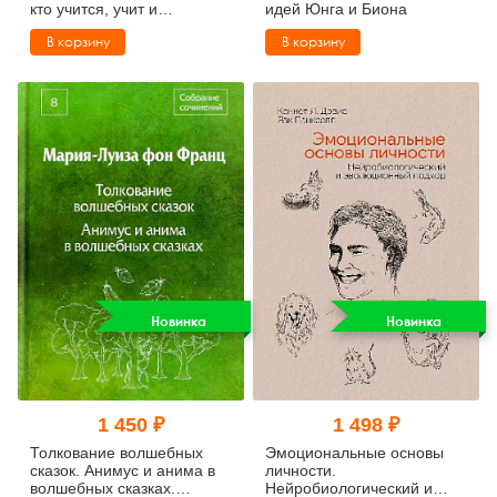
кто учится, учит и
идей Юнга и Биона
сопровождает
В корзину
В корзину
Новинка
Новинка
1 450 ₽
1 498 ₽
Толкование волшебных
Эмоциональные основы
сказок. Анимус и анима в
личности.
волшебных сказках.
Нейробиологический и