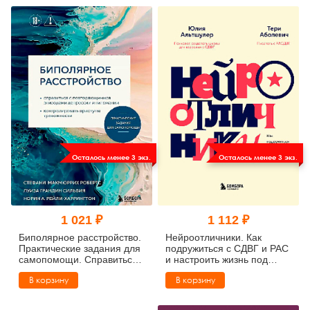
Осталось менее 3 экз.
Осталось менее 3 экз.
1 021 ₽
1 112 ₽
Биполярное расстройство.
Нейроотличники. Как
Практические задания для
подружиться с СДВГ и РАС
самопомощи. Справиться
и настроить жизнь под
с повторяющимися
себя
В корзину
В корзину
эпизодами депрессии и
гипомании,
контролировать приступы