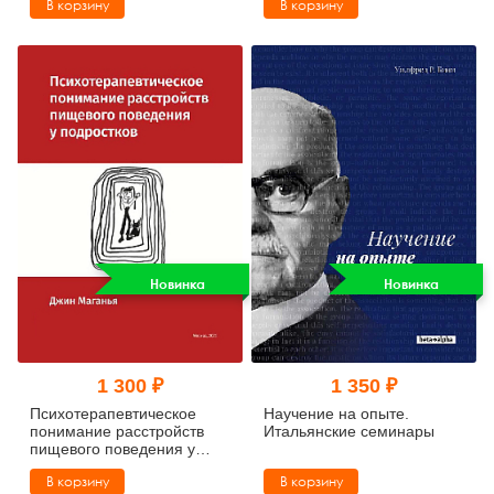
В корзину
В корзину
людей с аутизмом,
аутистическими чертами и
психотическими
состояниями
Новинка
Новинка
1 300 ₽
1 350 ₽
Психотерапевтическое
Научение на опыте.
понимание расстройств
Итальянские семинары
пищевого поведения у
подростков
В корзину
В корзину