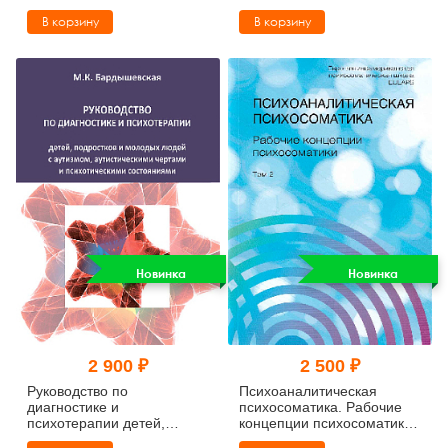
Собрание сочинений. Том
эволюционный подход
В корзину
В корзину
8
Новинка
Новинка
2 900 ₽
2 500 ₽
Руководство по
Психоаналитическая
диагностике и
психосоматика. Рабочие
психотерапии детей,
концепции психосоматики.
подростков и молодых
Том 2