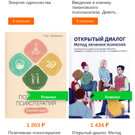
Энергия одиночества
Введение в клинику
лакановского
психоанализа. Девять
испанских лекций
В корзину
В корзину
Новинка
Новинка
1 203 ₽
1 434 ₽
Позитивная психотерапия:
Открытый диалог. Метод