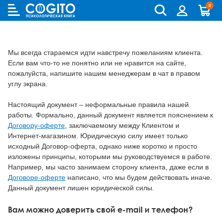
0
Cogito
Бланковые методики
Книги и руководства по метафорическим картам
Аутизм и патопсихология
Когнитивно-поведенческая терапия (КПТ) и ДПТ
Лидерство и управление персоналом
Взрослый и пожилой возраст
Деятельность и общение
Для родителей
Бизнес (организационная) психология
Детская психология
Психокоррекционные программы
Мы всегда стараемся идти навстречу пожеланиям клиента.
Компьютерные методики
Колоды метафорических карт
Биполярное и депрессивное расстройство
Гештальт-терапия
Переговоры, презентации и коучинг
Особенности развития (специальная педагогика)
История психологии и историческая психология
Для детей (игры и книги)
Возрастная психология и педагогика
Другие научные работы по психологии
Аудиокниги, лекции, музыка
Если вам что-то не понятно или не нравится на сайте,
пожалуйста, напишите нашим менеджерам в чат в правом
Методики ИМАТОН
Психологические игры
Горевание
Телесно - ориентированная терапия
Психология влияния, конфликтология, НЛП
Педагогическая психология
Медицинская и патопсихология
Для подростков
Клиническая психология
Литература по психологии на иностранных языках
углу экрана.
Методические руководства
Горевание, травмы, ПТСР
Арт-терапия
Ранний возраст
Методология
Помоги себе сам
Научная психология
Популярная литература по психологии
Настоящий документ – неформальные правила нашей
работы. Формально, данный документ является пояснением к
Зависимости
Семейная и парная терапия
Школьники и подростки
Методы психологии
Саморазвитие
Популярная психология
Практическая психология
Договору-оферте
, заключаемому между Клиентом и
Интернет-магазином. Юридическую силу имеет только
Обсессивно-компульсивное расстройство
Сексология
Общая психология
Семья, развод, отношения
Психодиагностика
Психотерапия
исходный Договор-оферта, однако ниже коротко и просто
изложены принципы, которыми мы руководствуемся в работе.
Пограничное и нарциссическое расстройство
Транзактный анализ
Прикладная психология
Психотерапия
Непсихологическая литература
Например, мы часто занимаем сторону клиента, даже если в
Договоре-оферте
написано, что мы будем действовать иначе.
Психосоматика
Экзистенциальная, гуманистическая и логотерапия
Психология личности
Учебная литература
Психология личности букинист
Данный документ лишен юридической силы.
Вам можно доверить свой e-mail и телефон?
Расстройства пищевого поведения
Песочная терапия
Психология развития
Психология развития