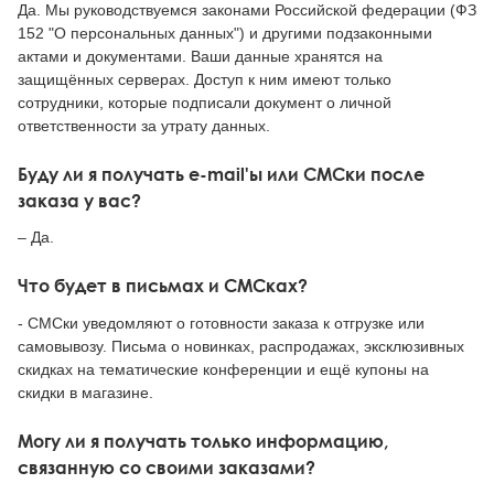
Да. Мы руководствуемся законами Российской федерации (ФЗ
Тревожные расстройства, панические атаки
Психодрама
Психология труда и эргономика
Социальная и организационная психология
152 "О персональных данных") и другими подзаконными
актами и документами. Ваши данные хранятся на
Сказкотерапия
Психофизиология
Учебная литература
защищённых серверах. Доступ к ним имеют только
сотрудники, которые подписали документ о личной
Другие направления психотерапии
Социальная психология
Классический и юнгианский психоанализ
ответственности за утрату данных.
Классический, эриксоновский гипноз и НЛП
Буду ли я получать e-mail'ы или СМСки после
заказа у вас?
НЛП
– Да.
Что будет в письмах и СМСках?
- СМСки уведомляют о готовности заказа к отгрузке или
самовывозу. Письма о новинках, распродажах, эксклюзивных
скидках на тематические конференции и ещё купоны на
скидки в магазине.
Могу ли я получать только информацию,
связанную со своими заказами?