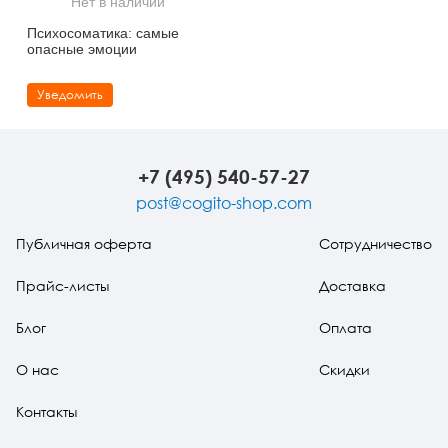
Нет в наличии
Тревожные расстройства, панические атаки
Психодрама
Психология труда и эргономика
Социальная и организационная психология
Психосомaтикa: сaмые
опасные эмоции
Сказкотерапия
Психофизиология
Учебная литература
Уведомить
Другие направления психотерапии
Социальная психология
Классический и юнгианский психоанализ
Классический, эриксоновский гипноз и НЛП
+7 (495) 540-57-27
НЛП
post@cogito-shop.com
Публичная оферта
Сотрудничество
Прайс-листы
Доставка
Блог
Оплата
О нас
Скидки
Контакты