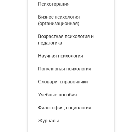
букинист
Психотерапия
Расстройства пищевого
Песочная терапия
Психология труда и
поведения
Психология развития
эргономика
Бизнес психология
Психодрама
(организационная)
Тревожные расстройства,
Социальная и
Психофизиология
панические атаки
организационная психология
Возрастная психология и
Сказкотерапия
педагогика
Социальная психология
Учебная литература
Другие направления
Научная психология
психотерапии
Классический и юнгианский
психоанализ
Популярная психология
Классический, эриксоновский
гипноз и НЛП
Словари, справочники
НЛП
Учебные пособия
Философия, социология
Журналы