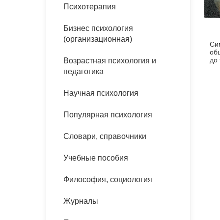
букинист
Психотерапия
Расстройства пищевого
Песочная терапия
Психология труда и
поведения
Психология развития
эргономика
Бизнес психология
Психодрама
(организационная)
Си
Тревожные расстройства,
Социальная и
Психофизиология
об
панические атаки
организационная психология
до 
Возрастная психология и
Сказкотерапия
педагогика
Социальная психология
Учебная литература
Другие направления
Научная психология
психотерапии
Классический и юнгианский
психоанализ
Популярная психология
Классический, эриксоновский
гипноз и НЛП
Словари, справочники
НЛП
Учебные пособия
Философия, социология
Журналы