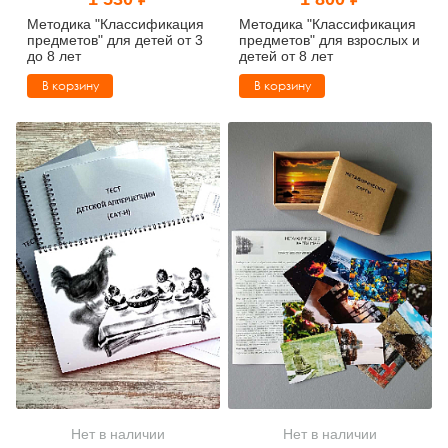
Тревожные расстройства, панические атаки
Психодрама
Психология труда и эргономика
Социальная и организационная психология
Методика "Классификация
Методика "Классификация
предметов" для детей от 3
предметов" для взрослых и
до 8 лет
детей от 8 лет
Сказкотерапия
Психофизиология
Учебная литература
В корзину
В корзину
Другие направления психотерапии
Социальная психология
Классический и юнгианский психоанализ
Классический, эриксоновский гипноз и НЛП
НЛП
Нет в наличии
Нет в наличии