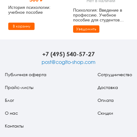
Нет в наличии
Тревожные расстройства, панические атаки
Психодрама
Психология труда и эргономика
Социальная и организационная психология
История психологии:
Психология: Введение в
учебное пособие
профессию. Учебное
Сказкотерапия
Психофизиология
Учебная литература
пособие для студентов
высших учебных заведений
В корзину
Уведомить
Другие направления психотерапии
Социальная психология
Классический и юнгианский психоанализ
Классический, эриксоновский гипноз и НЛП
+7 (495) 540-57-27
НЛП
post@cogito-shop.com
Публичная оферта
Сотрудничество
Прайс-листы
Доставка
Блог
Оплата
О нас
Скидки
Контакты