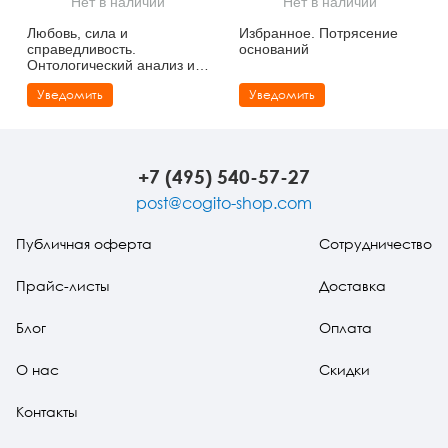
Нет в наличии
Нет в наличии
Тревожные расстройства, панические атаки
Психодрама
Психология труда и эргономика
Социальная и организационная психология
Любовь, сила и
Избранное. Потрясение
справедливость.
оснований
Сказкотерапия
Психофизиология
Учебная литература
Онтологический анализ и
применение к этике
Уведомить
Уведомить
Другие направления психотерапии
Социальная психология
Классический и юнгианский психоанализ
Классический, эриксоновский гипноз и НЛП
+7 (495) 540-57-27
НЛП
post@cogito-shop.com
Публичная оферта
Сотрудничество
Прайс-листы
Доставка
Блог
Оплата
О нас
Скидки
Контакты