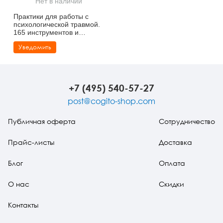
Нет в наличии
Тревожные расстройства, панические атаки
Психодрама
Психология труда и эргономика
Социальная и организационная психология
Практики для работы с
психологической травмой.
Сказкотерапия
Психофизиология
Учебная литература
165 инструментов и
материалов для
Уведомить
эффективной терапии
Другие направления психотерапии
Социальная психология
Классический и юнгианский психоанализ
Классический, эриксоновский гипноз и НЛП
+7 (495) 540-57-27
НЛП
post@cogito-shop.com
Публичная оферта
Сотрудничество
Прайс-листы
Доставка
Блог
Оплата
О нас
Скидки
Контакты