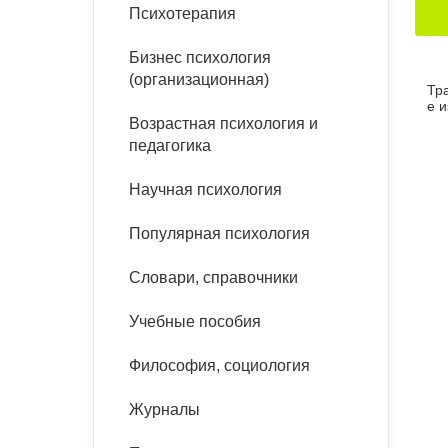
букинист
Психотерапия
Расстройства пищевого
Песочная терапия
Психология труда и
поведения
Психология развития
эргономика
Бизнес психология
Психодрама
(организационная)
Тра
Тревожные расстройства,
Социальная и
Психофизиология
е 
панические атаки
организационная психология
Возрастная психология и
Сказкотерапия
педагогика
Социальная психология
Учебная литература
Другие направления
Научная психология
психотерапии
Классический и юнгианский
психоанализ
Популярная психология
Классический, эриксоновский
гипноз и НЛП
Словари, справочники
НЛП
Учебные пособия
Философия, социология
Журналы