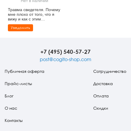
Нет в наличии
Тревожные расстройства, панические атаки
Психодрама
Психология труда и эргономика
Социальная и организационная психология
Травма свидетеля. Почему
мне плохо от того, что я
Сказкотерапия
Психофизиология
Учебная литература
вижу и как с этим
справиться
Уведомить
Другие направления психотерапии
Социальная психология
Классический и юнгианский психоанализ
Классический, эриксоновский гипноз и НЛП
+7 (495) 540-57-27
НЛП
post@cogito-shop.com
Публичная оферта
Сотрудничество
Прайс-листы
Доставка
Блог
Оплата
О нас
Скидки
Контакты