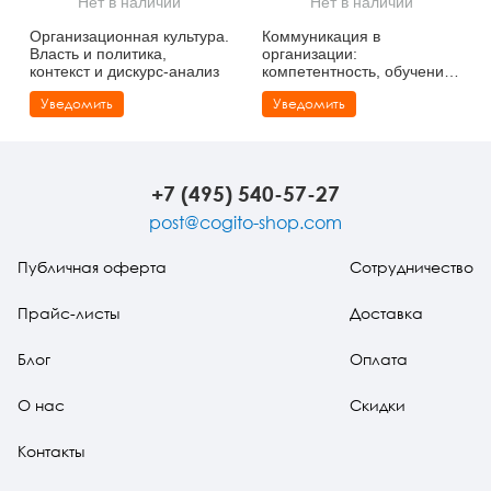
Нет в наличии
Нет в наличии
Тревожные расстройства, панические атаки
Психодрама
Психология труда и эргономика
Социальная и организационная психология
Организационная культура.
Коммуникация в
Власть и политика,
организации:
Сказкотерапия
Психофизиология
Учебная литература
контекст и дискурс-анализ
компетентность, обучение
и принятие решений
Уведомить
Уведомить
Другие направления психотерапии
Социальная психология
Классический и юнгианский психоанализ
Классический, эриксоновский гипноз и НЛП
+7 (495) 540-57-27
НЛП
post@cogito-shop.com
Публичная оферта
Сотрудничество
Прайс-листы
Доставка
Блог
Оплата
О нас
Скидки
Контакты