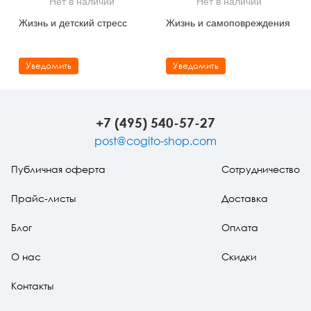
Нет в наличии
Нет в наличии
Тревожные расстройства, панические атаки
Психодрама
Психология труда и эргономика
Социальная и организационная психология
Жизнь и детский стресс
Жизнь и самоповреждения
Сказкотерапия
Психофизиология
Учебная литература
Уведомить
Уведомить
Другие направления психотерапии
Социальная психология
Классический и юнгианский психоанализ
Классический, эриксоновский гипноз и НЛП
+7 (495) 540-57-27
НЛП
post@cogito-shop.com
Публичная оферта
Сотрудничество
Прайс-листы
Доставка
Блог
Оплата
О нас
Скидки
Контакты