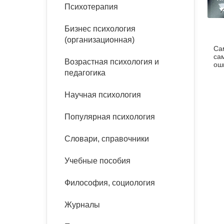
букинист
Психотерапия
Расстройства пищевого
Песочная терапия
Психология труда и
поведения
Психология развития
эргономика
Бизнес психология
Психодрама
(организационная)
Са
Тревожные расстройства,
Социальная и
Психофизиология
са
панические атаки
организационная психология
Возрастная психология и
Сказкотерапия
ош
педагогика
дн
Социальная психология
Учебная литература
Другие направления
Научная психология
психотерапии
Классический и юнгианский
психоанализ
Популярная психология
Классический, эриксоновский
гипноз и НЛП
Словари, справочники
НЛП
Учебные пособия
Философия, социология
Журналы