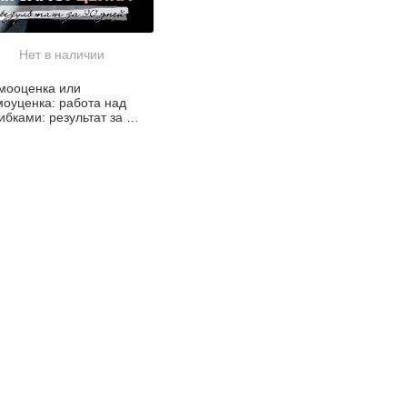
Нет в наличии
мооценка или
моуценка: работа над
ибками: результат за 90
ей