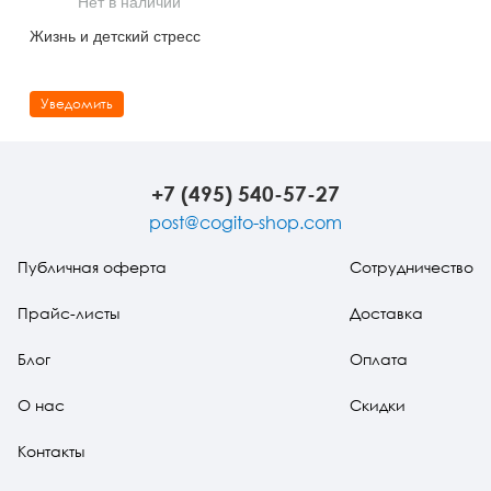
Нет в наличии
Тревожные расстройства, панические атаки
Психодрама
Психология труда и эргономика
Социальная и организационная психология
Жизнь и детский стресс
Сказкотерапия
Психофизиология
Учебная литература
Уведомить
Другие направления психотерапии
Социальная психология
Классический и юнгианский психоанализ
Классический, эриксоновский гипноз и НЛП
+7 (495) 540-57-27
НЛП
post@cogito-shop.com
Публичная оферта
Сотрудничество
Прайс-листы
Доставка
Блог
Оплата
О нас
Скидки
Контакты