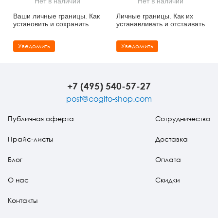
Нет в наличии
Нет в наличии
Тревожные расстройства, панические атаки
Психодрама
Психология труда и эргономика
Социальная и организационная психология
Ваши личные границы. Как
Личные границы. Как их
установить и сохранить
устанавливать и отстаивать
Сказкотерапия
Психофизиология
Учебная литература
Уведомить
Уведомить
Другие направления психотерапии
Социальная психология
Классический и юнгианский психоанализ
Классический, эриксоновский гипноз и НЛП
+7 (495) 540-57-27
НЛП
post@cogito-shop.com
Публичная оферта
Сотрудничество
Прайс-листы
Доставка
Блог
Оплата
О нас
Скидки
Контакты