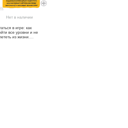
Нет в наличии
аться в игре: как
йти все уровни и не
ететь из жизни.
шаговая инструкция
я подростков, которая
может найти баланс
жду виртуальной и
стоящей реальностями