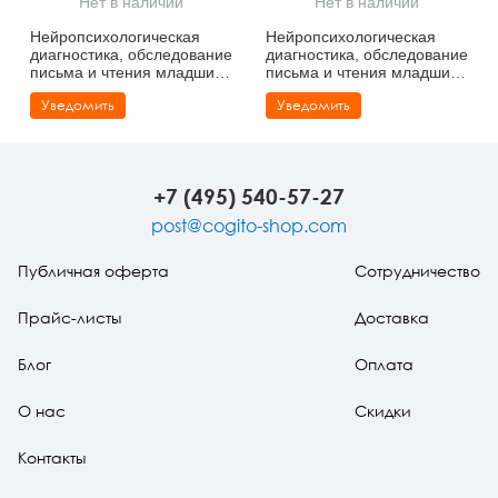
Нет в наличии
Нет в наличии
Тревожные расстройства, панические атаки
Психодрама
Психология труда и эргономика
Социальная и организационная психология
Нейропсихологическая
Нейропсихологическая
диагностика, обследование
диагностика, обследование
Сказкотерапия
Психофизиология
Учебная литература
письма и чтения младших
письма и чтения младших
школьников
школьников. Приложения:
Уведомить
Уведомить
протоколы и обследования
Другие направления психотерапии
Социальная психология
Классический и юнгианский психоанализ
Классический, эриксоновский гипноз и НЛП
+7 (495) 540-57-27
НЛП
post@cogito-shop.com
Публичная оферта
Сотрудничество
Прайс-листы
Доставка
Блог
Оплата
О нас
Скидки
Контакты