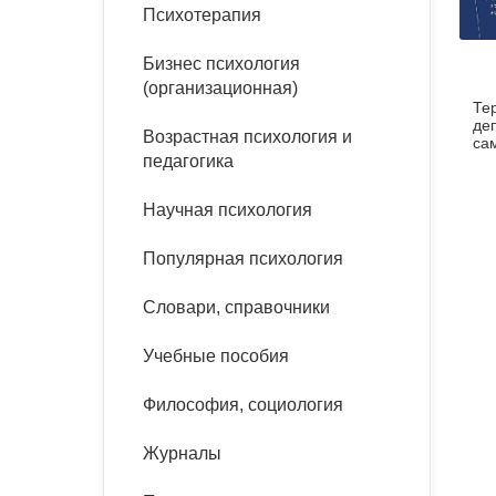
букинист
Психотерапия
Расстройства пищевого
Песочная терапия
Психология труда и
поведения
Психология развития
эргономика
Бизнес психология
Психодрама
(организационная)
Те
Тревожные расстройства,
Социальная и
Психофизиология
де
панические атаки
организационная психология
Возрастная психология и
Сказкотерапия
са
педагогика
ко
Социальная психология
тех
Учебная литература
Другие направления
Научная психология
психотерапии
Классический и юнгианский
психоанализ
Популярная психология
Классический, эриксоновский
гипноз и НЛП
Словари, справочники
НЛП
Учебные пособия
Философия, социология
Журналы