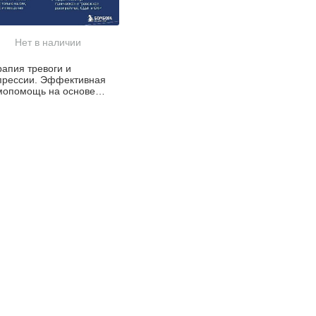
Нет в наличии
рапия тревоги и
прессии. Эффективная
мопомощь на основе
гнитивно-поведенческих
ник. Воркбук