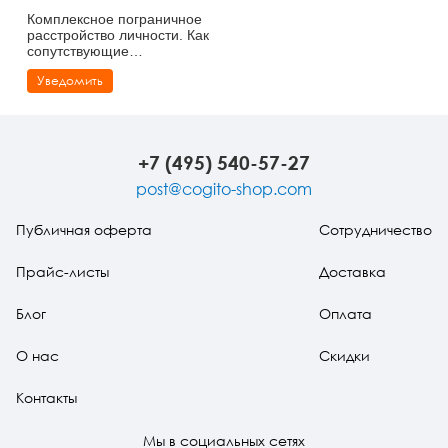
Комплексное пограничное
расстройство личности. Как
сопутствующие
расстройства влияют на
Уведомить
ПРЛ и как обрести
эмоциональный баланс
+7 (495) 540-57-27
post@cogito-shop.com
Публичная оферта
Сотрудничество
Прайс-листы
Доставка
Блог
Оплата
О нас
Скидки
Контакты
Мы в социальных сетях