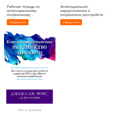
Рабочая тетрадь по
Антисоциальное,
антисоциальному,
нарциссическое и
пограничному,
пограничное расстройства
нарциссическому и
личности. Современная
Уведомить
Уведомить
гистрионному
концептуализация
расстройствам
развития, подкрепления,
выражения и лечения
Нет в наличии